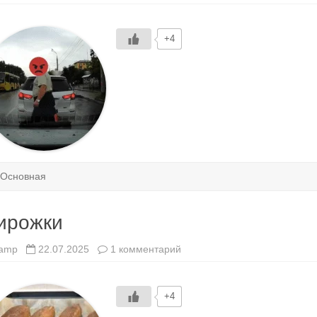
записи
Пешедятел
+4
Основная
ирожки
к
amp
22.07.2025
1 комментарий
записи
Пирожки
+4