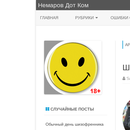
Немаров Дот Ком
ГЛАВНАЯ
РУБРИКИ
ОШИБКИ 
ФРАЗА ДНЯ
КУХНЯ
А
НЯШНО
Ш
ПРИРОДА
S
ЖИВОПИСЬ
СИСАДМИН
MACOS
СЛУЧАЙНЫЕ ПОСТЫ
ДЕНЬ РОЖДЕНИЯ
Обычный день шизофренника
ВОДЯТЛЫ