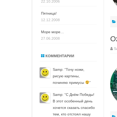
22.10.2006
Пятница!
12.12.2008
Море море…
О
27.06.2008
S
КОММЕНТАРИИ
Samp
: “
Точу ножи,
рисую картины,
починяю примусы
”
Samp
: “
С Днём Победы!
В этот особенный день
хочется сказать спасибо
тем, кто отстоял нашу