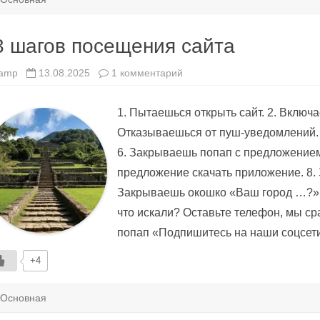
3 шагов посещения сайта
к
amp
13.08.2025
1 комментарий
записи
13
шагов
1. Пытаешься открыть сайт. 2. Включа
посещения
сайта
Отказываешься от пуш-уведомлений. 
6. Закрываешь попап с предложени
предложение скачать приложение. 8. 
Закрываешь окошко «Ваш город …?».
что искали? Оставьте телефон, мы с
попап «Подпишитесь на наши соцсет
+4
Основная