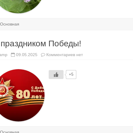
Основная
 праздником Победы!
к
amp
09.05.2025
Комментариев
нет
записи
С
праздником
Победы!
+5
Основная