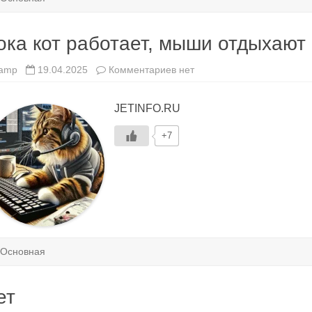
ока кот работает, мыши отдыхают
к
amp
19.04.2025
Комментариев
нет
записи
Пока
кот
JETINFO.RU
работает,
мыши
отдыхают
+7
Основная
ет