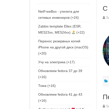
С
NetFreeBox - утилита для
S
сетевых инженеров
+24
Zabbix template Eltex (ESR,
MES23xx, MES24xx)
+22
Перенос резервных копий
iPhone на другой диск (macOS)
+20
Учу на электрика
+17
Обновляем fedora 37 до 39
+16
Тома
+16
Обновляем fedora 41 до 43
П
+16
S