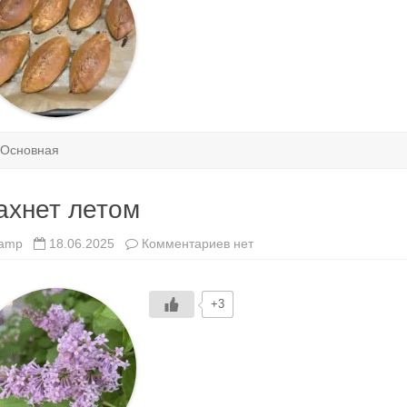
Основная
ахнет летом
к
amp
18.06.2025
Комментариев
нет
записи
Пахнет
летом
+3