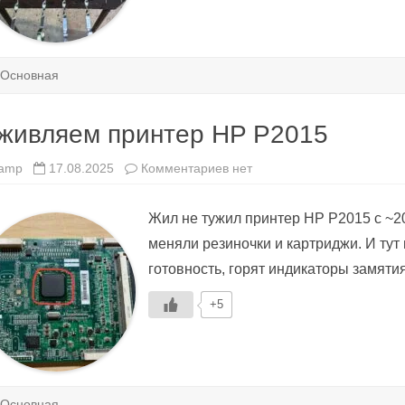
Основная
живляем принтер HP P2015
к
amp
17.08.2025
Комментариев
нет
записи
Оживляем
принтер
Жил не тужил принтер HP P2015 с ~2
HP
P2015
меняли резиночки и картриджи. И тут
готовность, горят индикаторы замятия
+5
Основная