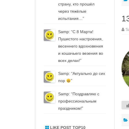
страну, кто прошёл
через тяжёлые
1
испытания…
”
S
Samp
: “
С 8 Марта!
Пушистого настроения,
весеннего вдохновения
и кошачьего везения во
всех делах!
”
Samp
: “
Актуально до сих
пор
”
Samp
: “
Поздравляю с
профессиональным
праздником!
”
LIKE POST TOP10