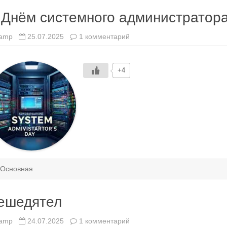
 Днём системного администратор
к
amp
25.07.2025
1 комментарий
записи
С
Днём
системного
+4
администратора
Основная
ешедятел
к
amp
24.07.2025
1 комментарий