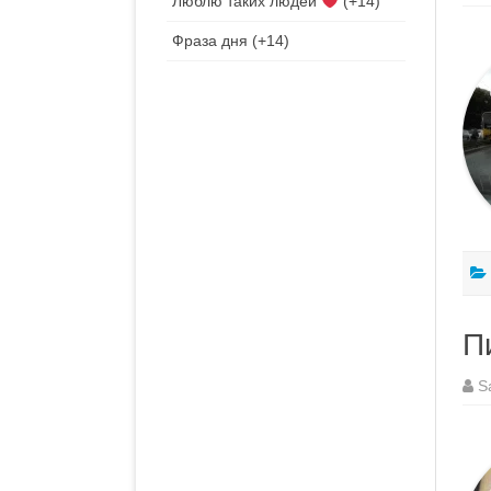
Люблю таких людей
+14
Фраза дня
+14
П
S