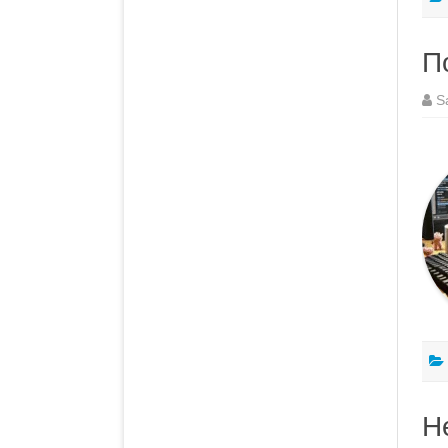
П
S
Н