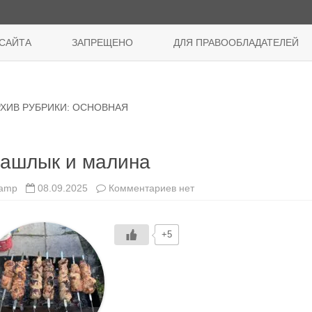
Перейти
к
САЙТА
ЗАПРЕЩЕНО
ДЛЯ ПРАВООБЛАДАТЕЛЕЙ
содержимому
РХИВ РУБРИКИ:
ОСНОВНАЯ
ашлык и малина
к
amp
08.09.2025
Комментариев
нет
записи
Шашлык
и
малина
+5