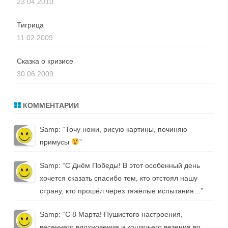
23.04.2010
Тигрица
11.02.2009
Сказка о кризисе
30.06.2009
КОММЕНТАРИИ
Samp
: “
Точу ножи, рисую картины, починяю
примусы
”
Samp
: “
С Днём Победы! В этот особенный день
хочется сказать спасибо тем, кто отстоял нашу
страну, кто прошёл через тяжёлые испытания…
”
Samp
: “
С 8 Марта! Пушистого настроения,
весеннего вдохновения и кошачьего везения во