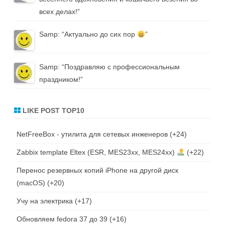
всех делах!
”
Samp
: “
Актуально до сих пор
”
Samp
: “
Поздравляю с профессиональным
праздником!
”
LIKE POST TOP10
NetFreeBox - утилита для сетевых инженеров
+24
Zabbix template Eltex (ESR, MES23xx, MES24xx)
+22
Перенос резервных копий iPhone на другой диск
(macOS)
+20
Учу на электрика
+17
Обновляем fedora 37 до 39
+16