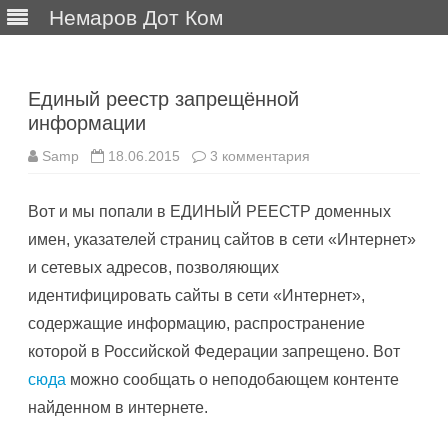
Немаров Дот Ком
Перейти
к
содержимому
Единый реестр запрещённой
информации
к
Samp
18.06.2015
3 комментария
записи
Единый
реестр
Вот и мы попали в ЕДИНЫЙ РЕЕСТР доменных
запрещённой
информации
имен, указателей страниц сайтов в сети «Интернет»
и сетевых адресов, позволяющих
идентифицировать сайты в сети «Интернет»,
содержащие информацию, распространение
которой в Российской Федерации запрещено. Вот
сюда
можно сообщать о неподобающем контенте
найденном в интернете.