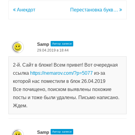
Навигация
Анекдот
Перестановка букв…
по
записям
Samp
Автор записи
29.04.2019 в 18:44
2-й. Сайт в блоке! Всем привет! Вот очередная
ссылка
https://nemarov.com/?p=5077
из-за
которой нас поместили в блок 26.04.2019
Все почищено, поиском выявлены похожие
посты и тоже были удалены. Письмо написано.
Ждем.
Samp
Автор записи