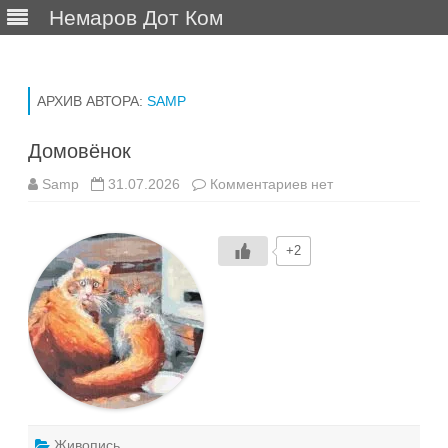
Немаров Дот Ком
Перейти
к
содержимому
АРХИВ АВТОРА:
SAMP
Домовёнок
к
Samp
31.07.2026
Комментариев
нет
записи
Домовёнок
+2
Живопись