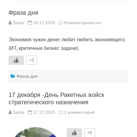
Фраза дня
к
Samp
18.12.2025
Комментариев
нет
записи
Фраза
дня
Экономия чужих денег любит любить экономящего
(ИТ, критичные бизнес задачи).
+2
Фраза дня
17 декабря -День Ракетных войск
стратегического назначения
к
Samp
17.12.2025
1 комментарий
записи
17
декабря
-День
+6
Ракетных