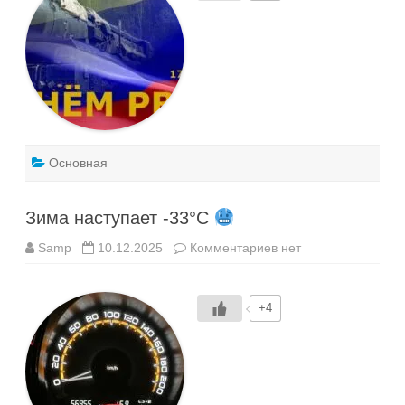
войск
стратегического
назначения
Основная
Зима наступает -33°C
к
Samp
10.12.2025
Комментариев
нет
записи
Зима
наступает
-33°C
+4