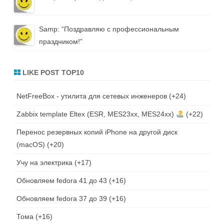
Samp
: “
Поздравляю с профессиональным
праздником!
”
LIKE POST TOP10
NetFreeBox - утилита для сетевых инженеров
+24
Zabbix template Eltex (ESR, MES23xx, MES24xx)
+22
Перенос резервных копий iPhone на другой диск
(macOS)
+20
Учу на электрика
+17
Обновляем fedora 41 до 43
+16
Обновляем fedora 37 до 39
+16
Тома
+16