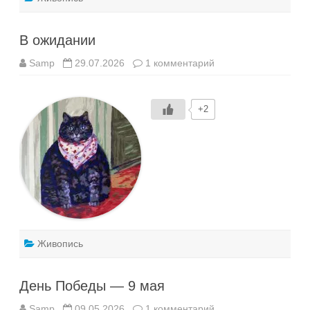
В ожидании
к
Samp
29.07.2026
1 комментарий
записи
В
ожидании
+2
Живопись
День Победы — 9 мая
к
Samp
09.05.2026
1 комментарий