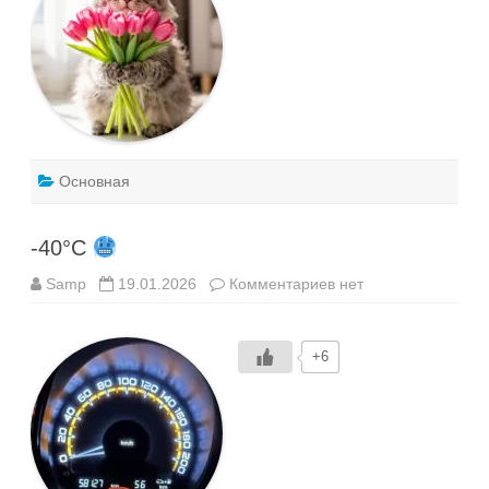
Основная
-40°C
к
Samp
19.01.2026
Комментариев
нет
записи
-40°C
+6