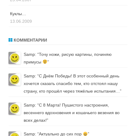
Куклы…
13.06.2009
КОММЕНТАРИИ
Samp
: “
Точу ножи, рисую картины, починяю
примусы
”
Samp
: “
С Днём Победы! В этот особенный день
хочется сказать спасибо тем, кто отстоял нашу
страну, кто прошёл через тяжёлые испытания…
”
Samp
: “
С 8 Марта! Пушистого настроения,
весеннего вдохновения и кошачьего везения во
всех делах!
”
Samp
: “
Актуально до сих пор
”