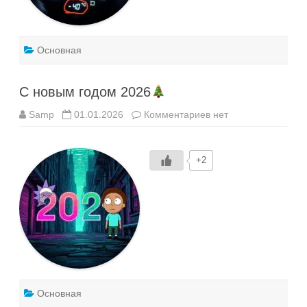
Основная
С новым годом 2026
к
Samp
01.01.2026
Комментариев
нет
записи
С
новым
годом
+2
2026
Основная