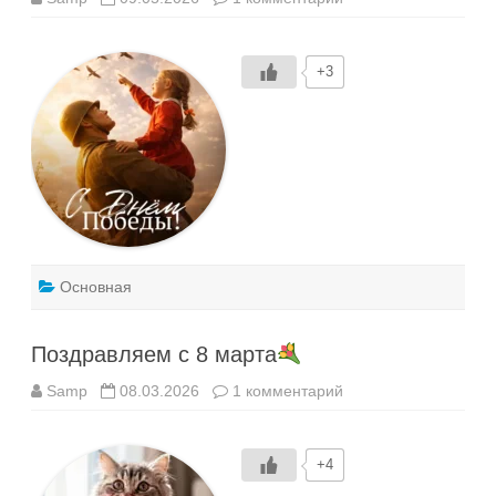
записи
День
Победы
—
+3
9
мая
Основная
Поздравляем с 8 марта
к
Samp
08.03.2026
1 комментарий
записи
Поздравляем
с
8
+4
марта