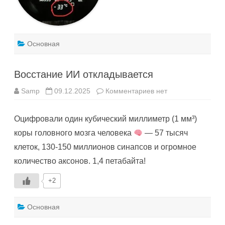
Основная
Восстание ИИ откладывается
к
Samp
09.12.2025
Комментариев
нет
записи
Восстание
ИИ
Оцифровали один кубический миллиметр (1 мм³)
откладывается
коры головного мозга человека
— 57 тысяч
клеток, 130-150 миллионов синапсов и огромное
количество аксонов. 1,4 петабайта!
+2
Основная