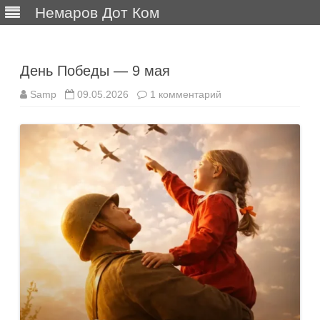
Немаров Дот Ком
Перейти
к
содержимому
День Победы — 9 мая
к
Samp
09.05.2026
1 комментарий
записи
День
Победы
—
9
мая