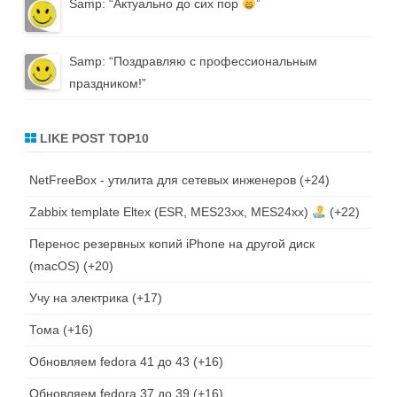
Samp
: “
Актуально до сих пор
”
Samp
: “
Поздравляю с профессиональным
праздником!
”
LIKE POST TOP10
NetFreeBox - утилита для сетевых инженеров
+24
Zabbix template Eltex (ESR, MES23xx, MES24xx)
+22
Перенос резервных копий iPhone на другой диск
(macOS)
+20
Учу на электрика
+17
Тома
+16
Обновляем fedora 41 до 43
+16
Обновляем fedora 37 до 39
+16