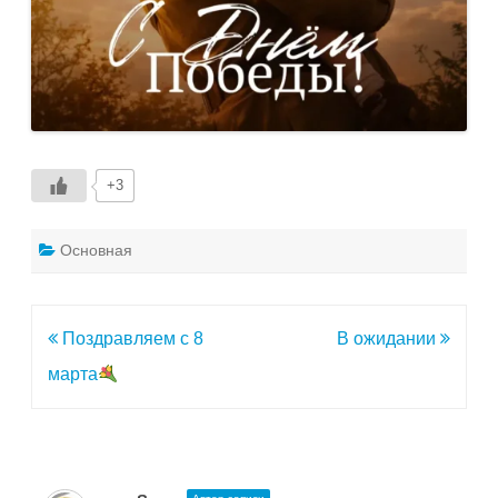
+3
Основная
Навигация
Поздравляем с 8
В ожидании
по
марта
записям