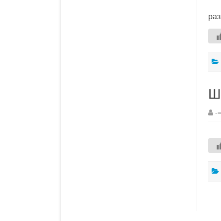
раз
Ш
-
Па
за