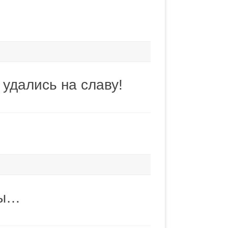
удались на славу!
зы…