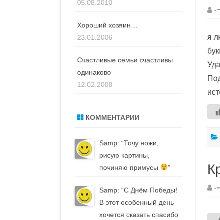
05.08.2010
-
Хороший хозяин…
я л
23.01.2006
бук
Счастливые семьи счастливы
Уда
одинаково
Под
12.02.2008
ист
КОММЕНТАРИИ
Samp
: “
Точу ножи,
рисую картины,
К
починяю примусы
”
-
Samp
: “
С Днём Победы!
В этот особенный день
хочется сказать спасибо