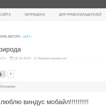
Перейти
к
САЙТА
ЗАПРЕЩЕНО
ДЛЯ ПРАВООБЛАДАТЕЛЕЙ
содержимому
РХИВ АВТОРА:
-=LT=-
рирода
к
=LT=-
16.10.2010
Комментариев
нет
записи
Природа
0
Основная
 люблю виндус мобайл!!!!!!!!!!