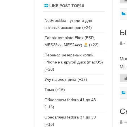
LIKE POST TOP10
NetFreeBox - утилита для
сетевых инженеров
+24
Ы
Zabbix template Eltex (ESR,
-
MES23xx, MES24xx)
+22
Перенос резервных копий
Mom
iPhone на другой диск (macOS)
Mic
+20
Учу на электрика
+17
Тома
+16
Обновляем fedora 41 до 43
+16
С
Обновляем fedora 37 до 39
-
+16