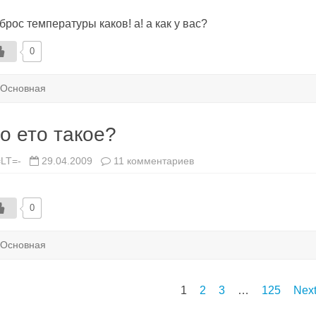
Прогнозисты
прогнозируют
брос температуры каков! а! а как у вас?
прогнозы…
0
Основная
о ето такое?
к
=LT=-
29.04.2009
11 комментариев
записи
Шо
ето
такое?
0
Основная
гинация
1
2
3
…
125
Next
писей