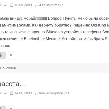
к
=LT=-
18.09.2009
4 комментария
записи
Я
люблю
юблю виндус мобайл!!!!!!!!!! Вопрос: Пункты меню были обо
виндус
мобайл!!!!!!!!!!
вами/символами. Как вернуть обратно? Решение: Old Kind M
лите из списка спареных Bluetooth устройств телефоны Sony
ключения -> Bluetooth -> Меню -> Устройства -> (выбрать So
очник
0
Основная
расота…
к
=LT=-
14.05.2009
Комментариев
нет
записи
Красота…