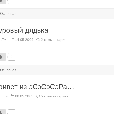
0
Основная
уровый дядька
к
=LT=-
14.05.2009
2 комментария
записи
Суровый
дядька
0
Основная
ривет из эСэСэСэРа…
к
=LT=-
08.05.2009
5 комментариев
записи
Привет
из
эСэСэСэРа…
0