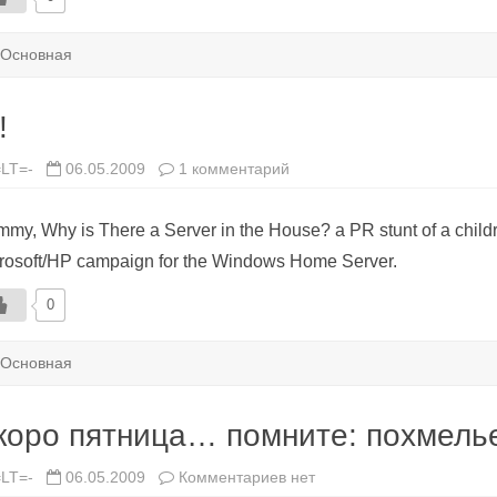
Основная
!
к
=LT=-
06.05.2009
1 комментарий
записи
Ы!
my, Why is There a Server in the House? a PR stunt of a childr
rosoft/HP campaign for the Windows Home Server.
0
Основная
коро пятница… помните: похмелье
к
=LT=-
06.05.2009
Комментариев
нет
записи