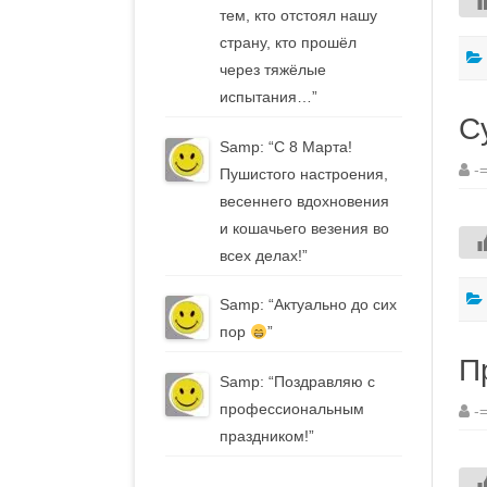
тем, кто отстоял нашу
страну, кто прошёл
через тяжёлые
испытания…
”
С
Samp
: “
С 8 Марта!
-
Пушистого настроения,
весеннего вдохновения
и кошачьего везения во
всех делах!
”
Samp
: “
Актуально до сих
пор
”
П
Samp
: “
Поздравляю с
профессиональным
-
праздником!
”