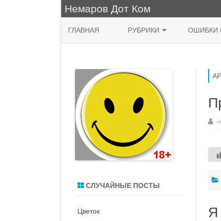
Немаров Дот Ком
ГЛАВНАЯ
РУБРИКИ
ОШИБКИ 
ФРАЗА ДНЯ
КУХНЯ
А
НЯШНО
П
ПРИРОДА
-
ЖИВОПИСЬ
СИСАДМИН
MACOS
СЛУЧАЙНЫЕ ПОСТЫ
ДЕНЬ РОЖДЕНИЯ
Я
Цветок
ВОДЯТЛЫ