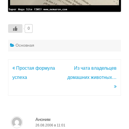
0
Основная
Навигация
Простая формула
Из чата владельцев
по
успеха
домашних животных…
записям
Аноним
26.08.2006 в 11:01