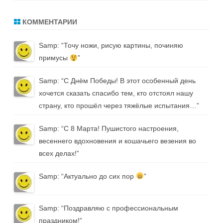
КОММЕНТАРИИ
Samp
: “
Точу ножи, рисую картины, починяю
примусы
”
Samp
: “
С Днём Победы! В этот особенный день
хочется сказать спасибо тем, кто отстоял нашу
страну, кто прошёл через тяжёлые испытания…
”
Samp
: “
С 8 Марта! Пушистого настроения,
весеннего вдохновения и кошачьего везения во
всех делах!
”
Samp
: “
Актуально до сих пор
”
Samp
: “
Поздравляю с профессиональным
праздником!
”