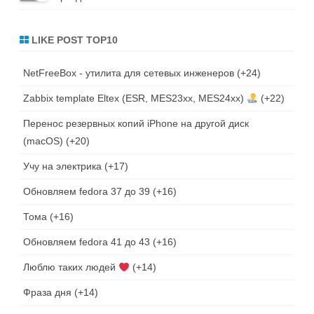
LIKE POST TOP10
NetFreeBox - утилита для сетевых инженеров
+24
Zabbix template Eltex (ESR, MES23xx, MES24xx)
+22
Перенос резервных копий iPhone на другой диск
(macOS)
+20
Учу на электрика
+17
Обновляем fedora 37 до 39
+16
Тома
+16
Обновляем fedora 41 до 43
+16
Люблю таких людей
+14
Фраза дня
+14