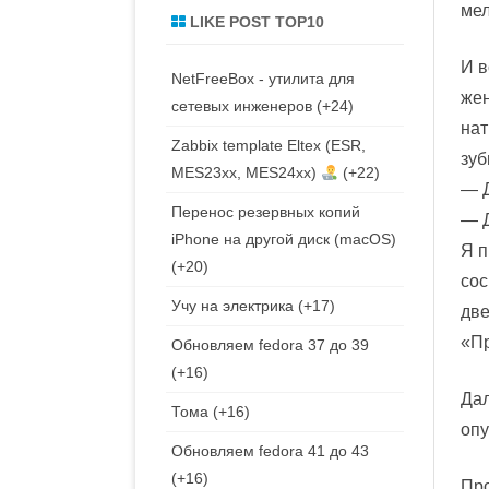
мел
LIKE POST TOP10
И в
NetFreeBox - утилита для
жен
сетевых инженеров
+24
нат
Zabbix template Eltex (ESR,
зуб
MES23xx, MES24xx)
+22
— Д
Перенос резервных копий
— Д
iPhone на другой диск (macOS)
Я п
+20
сос
Учу на электрика
+17
две
«П
Обновляем fedora 37 до 39
+16
Дал
Тома
+16
опу
Обновляем fedora 41 до 43
+16
Про