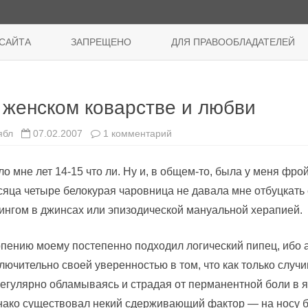
Перейти
к
САЙТА
ЗАПРЕЩЕНО
ДЛЯ ПРАВООБЛАДАТЕЛЕЙ
содержимому
 женском коварстве и любви
к
ябл
07.02.2007
1 комментарий
записи
О
женском
о мне лет 14-15 что ли. Ну и, в общем-то, была у меня фр
коварстве
и
яца четыре белокурая чаровница не давала мне отбуцкать 
любви
ингом в джинсах или эпизодической мануальной херапией.
пению моему постепенно подходил логический пипец, ибо 
лючительно своей уверенностью в том, что как только случи
регулярно обламываясь и страдая от перманентной боли в яй
ако существовал некий сдерживающий фактор — на носу был