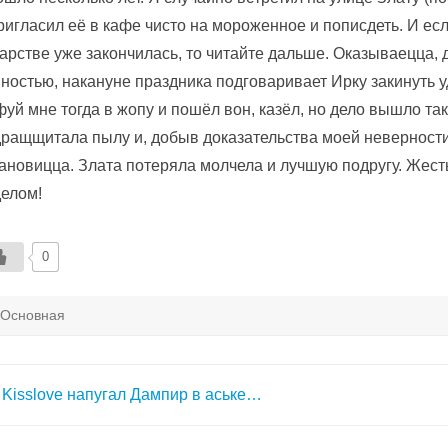
ригласил её в кафе чисто на мороженное и пописдеть. И ес
арстве уже закончилась, то читайте дальше. Оказываецца, 
ностью, накануне праздника подговаривает Ирку закинуть у
фуй мне тогда в жопу и пошёл вон, казёл, но дело вышло та
ращщитала пылу и, добыв доказательства моей неверности 
ановицца. Злата потеряла молчела и лучшую подругу. Жест
елом!
0
Основная
авигация
Kisslove напугал Дампир в аське…
о