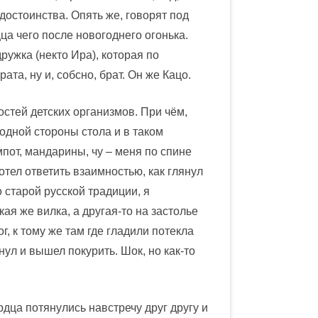
достоинства. Опять же, говорят под
ца чего после новогоднего огонька.
дружка (некто Ира), которая по
та, ну и, собсно, брат. Он же Кацо.
остей детских организмов. При чём,
 одной стороны стола и в таком
ампот, мандарины, чу – меня по спине
хотел ответить взаимностью, как глянул
по старой русской традиции, я
ая же вилка, а другая-то на застолье
г, к тому же там где гладили потекла
нул и вышел покурить. Шок, но как-то
дца потянулись навстречу друг другу и