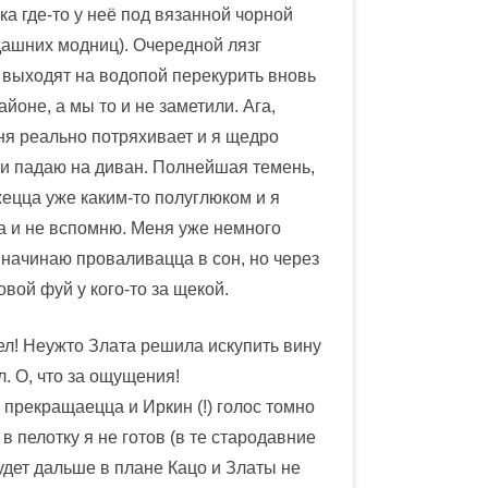
а где-то у неё под вязанной чорной
дашних модниц). Очередной лязг
— выходят на водопой перекурить вновь
йоне, а мы то и не заметили. Ага,
ня реально потряхивает и я щедро
 и падаю на диван. Полнейшая темень,
ецца уже каким-то полуглюком и я
за и не вспомню. Меня уже немного
, начинаю проваливацца в сон, но через
вой фуй у кого-то за щекой.
дел! Неужто Злата решила искупить вину
. О, что за ощущения!
прекращаецца и Иркин (!) голос томно
 в пелотку я не готов (в те стародавние
удет дальше в плане Кацо и Златы не