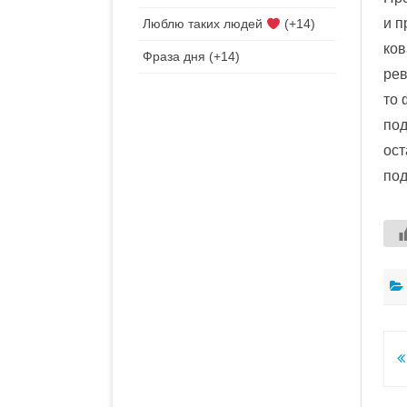
и п
Люблю таких людей
+14
ков
Фраза дня
+14
рев
то 
под
ост
под
Н
п