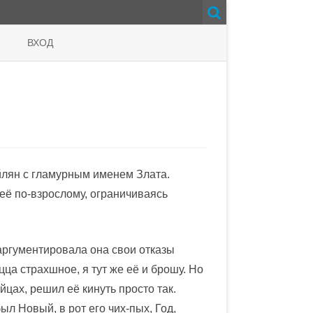
ВХОД
ойлян с гламурным именем Злата.
её по-взрослому, ограничиваясь
аргументировала она свои отказы
цца страхшное, я тут же её и брошу. Но
цах, решил её кинуть просто так.
 Новый, в рот его чих-пых, Год,