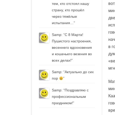
вот
тем, кто отстоял нашу
страну, кто прошёл
мин
через тяжёлые
две
испытания…
”
исп
гов
Samp
: “
С 8 Марта!
нач
Пушистого настроения,
в г
весеннего вдохновения
дум
и кошачьего везения во
всех делах!
”
«ве
мгн
Samp
: “
Актуально до сих
пор
”
Мат
мин
Samp
: “
Поздравляю с
Каа
профессиональным
гов
праздником!
”
вре