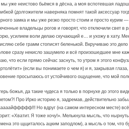
 мы уже неистово бьёмся в дёсна, а моя вспотевшая ладошк
ибкой (долгожители наверняка помнят такой аксессуар тог
рного замка и мы уже резко просто стоим и просто курим 
ечонные владельцы рогов и говорят, что отключили свет в ра
орю, усилием воли делаю скучающий е… и ухожу в хату. Ме
исляю себе грамм стописят беленькой. Вкручиваю это дело
олове сразу некисло зашумело и всё произошедшее мне каж
аю, что если прямо сейчас заснуть, то утром я этого конфу
ртолётит» (если вы понимаете о чем я) и я, закрывая глаза
овение просыпаюсь от устойчивого ощущение, что мой поло
ерь божья, да такие чудеса я только в порнухе до этого ви
етом?! Про Ирко историю я, задремав, действительно забыл
аааайффффф!!! Но вдруг (на самом интересном месте) всё 
орит: «Хватит. Я тоже хочу!». Мелькнула мысль, что нырнуть
мена это щщиталось ацким заподлом), а мысль о том, что б