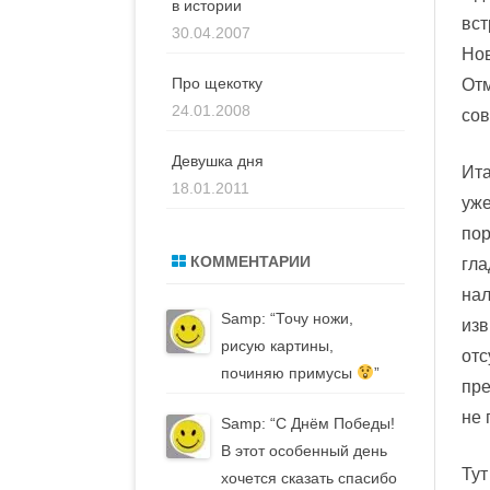
в истории
вст
30.04.2007
Нов
Про щекотку
Отм
24.01.2008
сов
Девушка дня
Ита
18.01.2011
уже
пор
КОММЕНТАРИИ
гла
нал
Samp
: “
Точу ножи,
изв
рисую картины,
отс
починяю примусы
”
пре
не 
Samp
: “
С Днём Победы!
В этот особенный день
Тут
хочется сказать спасибо