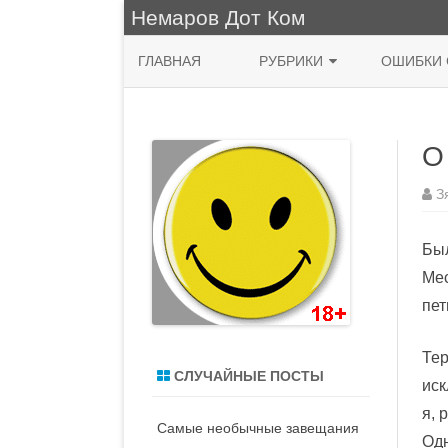
Немаров Дот Ком
ГЛАВНАЯ
РУБРИКИ
ОШИБКИ 
ФРАЗА ДНЯ
О
КУХНЯ
НЯШНО
З
ПРИРОДА
Был
ЖИВОПИСЬ
Мес
пет
СИСАДМИН
MACOS
Тер
СЛУЧАЙНЫЕ ПОСТЫ
иск
ДЕНЬ РОЖДЕНИЯ
я, 
Самые необычные завещания
ВОДЯТЛЫ
Одн