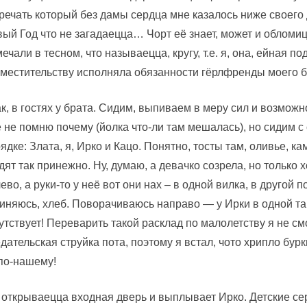
речать который без дамы сердца мне казалось ниже своего 
ый Год что не загадаецца… Чорт её знает, может и обломиц
ечали в тесном, что называецца, кругу, т.е. я, она, ейная по
местительству исполняла обязанности гёрлфренды моего бра
к, в гостях у брата. Сидим, выпиваем в меру сил и возможн
 не помню почему (йолка что-ли там мешалась), но сидим с
ядке: Злата, я, Ирко и Кацо. Понятно, тосты там, оливье, к
дят так принежно. Ну, думаю, а девачко созрела, но только 
ево, а руки-то у неё вот они нах – в одной вилка, в другой 
иняюсь, хлеб. Поворачиваюсь направо — у Ирки в одной так
утствует! Переварить такой расклад по малолетству я не смо
дательская струйка пота, поэтому я встал, чото хрипло бурк
по-нашему!
 открываецца входная дверь и выплывает Ирко. Детские сер