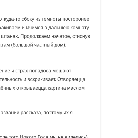
 откуда-то сбоку из темноты посторонее
какиваем и мчимся в дальнюю комнату,
н штанах. Продолжаем начатое, стиснув
натам (большой частный дом):
нение и страх попадоса мешают
тельность и вскрикивает. Отворяецца
блённых открываецца картина маслом
азвании рассказа, поэтому их я
осле того Нового Года мы не виделись)