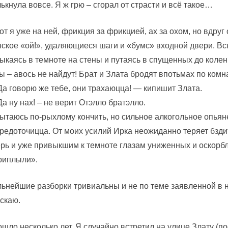
ькнула вовсе. Я ж грю – сгорал от страсти и всё такое…
от я уже на ней, фрикция за фрикцией, ах за охом, но вдруг
ское «ой!», удаляющиеся шаги и «бумс» входной двери. Вс
ыкаясь в темноте на стены и путаясь в спущенных до коле
ы – авось не найдут! Брат и Злата бродят впотьмах по ком
а говорю же тебе, они трахаюцца! — кипишит Злата.
а ну нах! – не верит Отэлло братэлло.
ытаюсь по-рыхлому кончить, но сильное алкогольное опья
редоточицца. От моих усилий Ирка неожиданно теряет бзди
рь и уже привыкшим к темноте глазам униженных и оскор
риплыли».
ьнейшие разборки тривиальны и не по теме заявленной в н
скаю.
шло несколько лет. Я случайно встретил на улице Злату (п