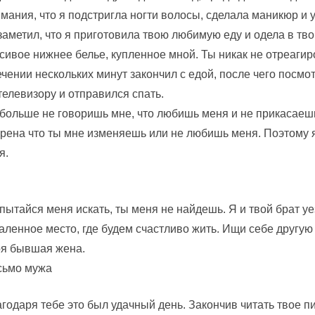
мания, что я подстригла ногти волосы, сделала маникюр и у
заметил, что я приготовила твою любимую еду и одела в тв
сивое нижнее белье, купленное мной. Ты никак не отреагир
ечении нескольких минут закончил с едой, после чего посмо
телевизору и отправился спать.
больше не говоришь мне, что любишь меня и не прикасаешь
рена что ты мне изменяешь или не любишь меня. Поэтому 
я.
.
пытайся меня искать, ты меня не найдешь. Я и твой брат у
аленное место, где будем счастливо жить. Ищи себе другую
оя бывшая жена.
сьмо мужа
годаря тебе это был удачный день. Закончив читать твое пи