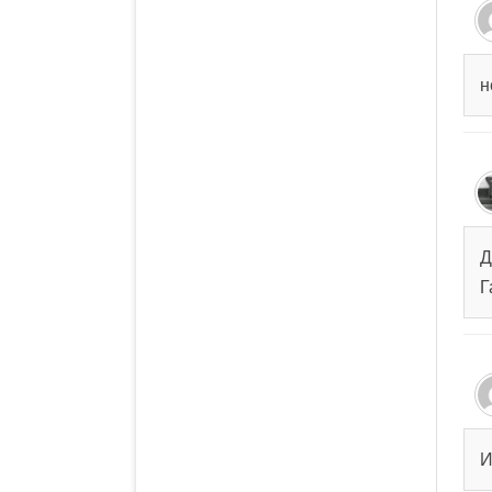
н
Д
Г
И