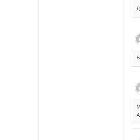
Д
Б
М
А