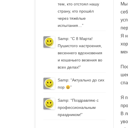
Мы 
тем, кто отстоял нашу
страну, кто прошёл
себ
через тяжёлые
усп
испытания…
”
пер
Я н
Samp
: “
С 8 Марта!
хор
Пушистого настроения,
мен
весеннего вдохновения
и кошачьего везения во
Пос
всех делах!
”
шек
Samp
: “
Актуально до сих
спа
пор
”
Я п
Samp
: “
Поздравляю с
пр
профессиональным
В л
праздником!
”
уво