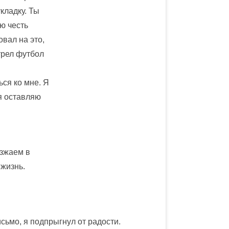
кладку. Ты
ою честь
овал на это,
трел футбол
ся ко мне. Я
я оставляю
езжаем в
 жизнь.
сьмо, я подпрыгнул от радости.