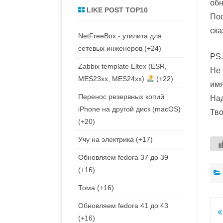
обн
LIKE POST TOP10
Пос
ска
NetFreeBox - утилита для
сетевых инженеров
+24
PS
Zabbix template Eltex (ESR,
Не 
MES23xx, MES24xx)
+22
им
Перенос резервных копий
Над
iPhone на другой диск (macOS)
Тв
+20
Учу на электрика
+17
Обновляем fedora 37 до 39
+16
Тома
+16
Обновляем fedora 41 до 43
Н
+16