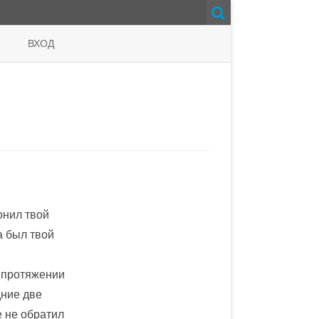
ВХОД
онил твой
а был твой
а протяжении
дние две
е не обратил