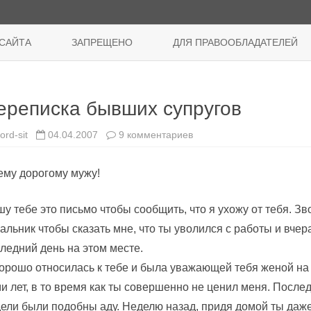
Перейти
к
САЙТА
ЗАПРЕЩЕНО
ДЛЯ ПРАВООБЛАДАТЕЛЕЙ
содержимому
ереписка бывших супругов
к
ord-sit
04.04.2007
9 комментариев
записи
Переписка
бывших
му дорогому мужу!
супругов
у тебе это письмо чтобы сообщить, что я ухожу от тебя. Зв
альник чтобы сказать мне, что ты уволился с работы и вчер
ледний день на этом месте.
орошо относилась к тебе и была уважающей тебя женой н
и лет, в то время как ты совершенно не ценил меня. После
ели были подобны аду. Неделю назад, придя домой ты даж