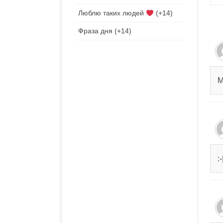
п
Люблю таких людей
+14
з
Фраза дня
+14
М
: