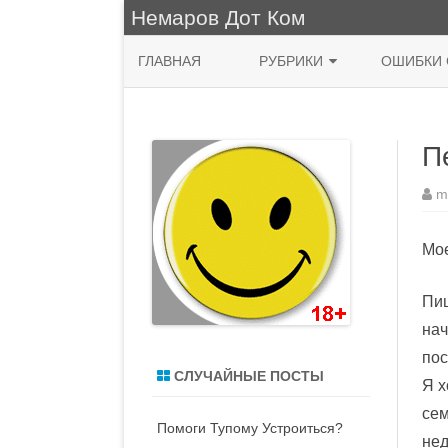
Немаров Дот Ком
ГЛАВНАЯ
РУБРИКИ
ОШИБКИ 
ФРАЗА ДНЯ
П
КУХНЯ
НЯШНО
m
ПРИРОДА
Мое
ЖИВОПИСЬ
Пиш
СИСАДМИН
нач
MACOS
пос
СЛУЧАЙНЫЕ ПОСТЫ
Я х
ДЕНЬ РОЖДЕНИЯ
сем
Помоги Тупому Устроиться?
ВОДЯТЛЫ
нед