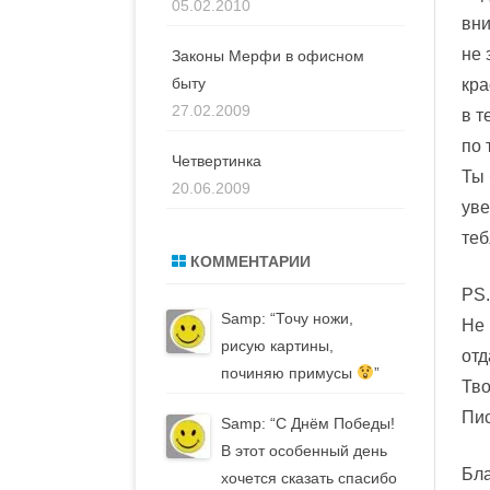
05.02.2010
вни
не 
Законы Мерфи в офисном
быту
кра
27.02.2009
в т
по 
Четвертинка
Ты 
20.06.2009
уве
теб
КОММЕНТАРИИ
PS
Samp
: “
Точу ножи,
Не 
рисую картины,
отд
починяю примусы
”
Тв
Пи
Samp
: “
С Днём Победы!
В этот особенный день
Бла
хочется сказать спасибо