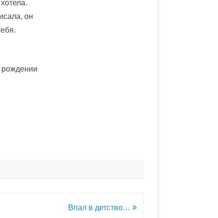
 хотела.
исала, он
себя.
и рождении
Впал в детство…