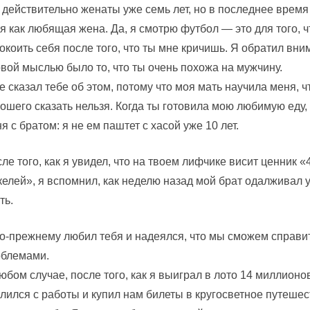
действительно женаты уже семь лет, но в последнее время
я как любящая жена. Да, я смотрю футбол — это для того, 
окоить себя после того, что ты мне кричишь. Я обратил вним
вой мыслью было то, что ты очень похожа на мужчину.
е сказал тебе об этом, потому что моя мать научила меня, 
ошего сказать нельзя. Когда ты готовила мою любимую еду, 
я с братом: я не ем паштет с хасой уже 10 лет.
ле того, как я увидел, что на твоем лифчике висит ценник «
елей», я вспомнил, как неделю назад мой брат одалживал
ть.
о-прежнему любил тебя и надеялся, что мы сможем справи
облемами.
юбом случае, после того, как я выиграл в лото 14 миллионов
лился с работы и купил нам билеты в кругосветное путеше