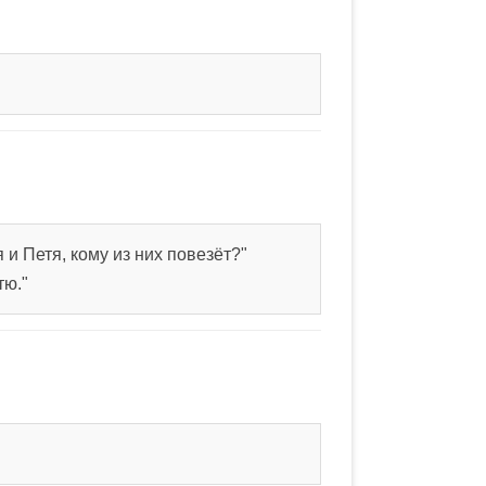
и Петя, кому из них повезёт?"
тю."