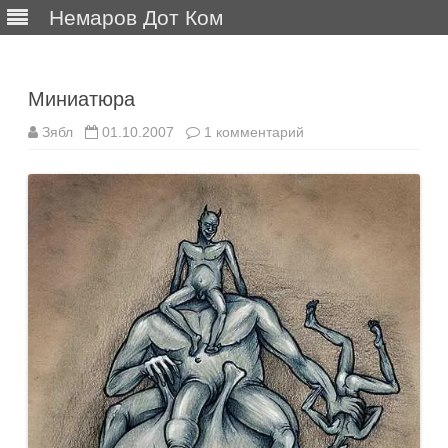
Немаров Дот Ком
Перейти
к
содержимому
Миниатюра
к
Зябл
01.10.2007
1 комментарий
записи
Миниатюра