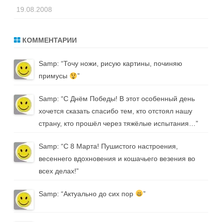
19.08.2008
КОММЕНТАРИИ
Samp
: “
Точу ножи, рисую картины, починяю
примусы
”
Samp
: “
С Днём Победы! В этот особенный день
хочется сказать спасибо тем, кто отстоял нашу
страну, кто прошёл через тяжёлые испытания…
”
Samp
: “
С 8 Марта! Пушистого настроения,
весеннего вдохновения и кошачьего везения во
всех делах!
”
Samp
: “
Актуально до сих пор
”