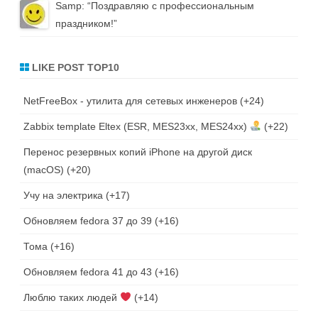
Samp
: “
Поздравляю с профессиональным
праздником!
”
LIKE POST TOP10
NetFreeBox - утилита для сетевых инженеров
+24
Zabbix template Eltex (ESR, MES23xx, MES24xx)
+22
Перенос резервных копий iPhone на другой диск
(macOS)
+20
Учу на электрика
+17
Обновляем fedora 37 до 39
+16
Тома
+16
Обновляем fedora 41 до 43
+16
Люблю таких людей
+14