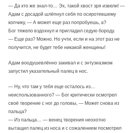
— Да кто же знал-то… Эх, такой хвост зря извели! —
Адам с досадой шлёпнул себя по осиротевшему
копчику, — А может еще раз попробуешь, а?
Бог тяжело вздохнул и пригладил седую бороду.
— Еще раз? Можно. Но учти, если и на этот раз не
получится, не будет тебе никакой женщины!
Адам воодушевлённо закивал и с энтузиазмом
запустил указательный палец в нос.
— Ну, что там у тебя еще осталось из…
неиспользованного? — Бог критически осмотрел
своё творение с ног до головы, — Может снова из
пальца?
— Из пальца… — венец творения неохотно
вытащил палец из носа и с сожалением посмотрел