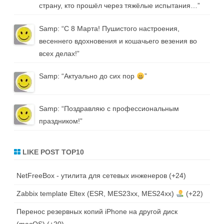
страну, кто прошёл через тяжёлые испытания…
”
Samp
: “
С 8 Марта! Пушистого настроения,
весеннего вдохновения и кошачьего везения во
всех делах!
”
Samp
: “
Актуально до сих пор
”
Samp
: “
Поздравляю с профессиональным
праздником!
”
LIKE POST TOP10
NetFreeBox - утилита для сетевых инженеров
+24
Zabbix template Eltex (ESR, MES23xx, MES24xx)
+22
Перенос резервных копий iPhone на другой диск