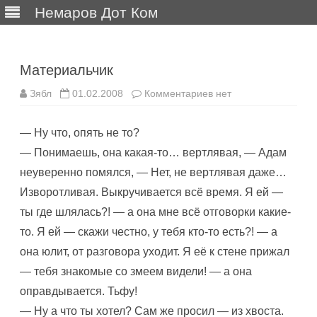
Немаров Дот Ком
Перейти
к
содержимому
Материальчик
к
Зябл
01.02.2008
Комментариев
нет
записи
Материальчик
— Ну что, опять не то?
— Понимаешь, она какая-то… вертлявая, — Адам
неуверенно помялся, — Нет, не вертлявая даже…
Изворотливая. Выкручивается всё время. Я ей —
ты где шлялась?! — а она мне всё отговорки какие-
то. Я ей — скажи честно, у тебя кто-то есть?! — а
она юлит, от разговора уходит. Я её к стене прижал
— тебя знакомые со змеем видели! — а она
оправдывается. Тьфу!
— Ну а что ты хотел? Сам же просил — из хвоста.