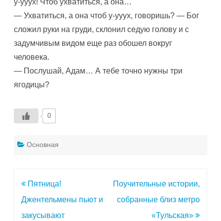
у-ууух! Чтоб ухватиться, а она…
— Ухватиться, а она чтоб у-ууух, говоришь? — Бог
сложил руки на груди, склонил седую голову и с
задумчивым видом еще раз обошел вокруг
человека.
— Послушай, Адам… А тебе точно нужны три
ягодицы?
0
Основная
Навигация
Пятница!
Поучительные истории,
по
Джентельмены пьют и
собранные близ метро
записям
закусывают
«Тульская»