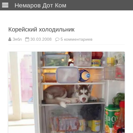
Немаров Дот Ком
Перейти
к
содержимому
Корейский холодильник
к
Зябл
30.03.2008
5 комментариев
записи
Корейский
холодильник