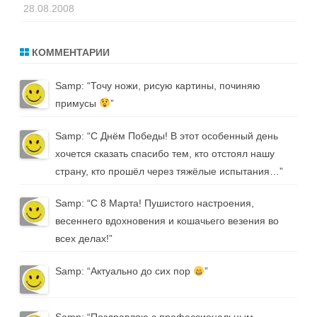
28.08.2008
КОММЕНТАРИИ
Samp
: “
Точу ножи, рисую картины, починяю
примусы
”
Samp
: “
С Днём Победы! В этот особенный день
хочется сказать спасибо тем, кто отстоял нашу
страну, кто прошёл через тяжёлые испытания…
”
Samp
: “
С 8 Марта! Пушистого настроения,
весеннего вдохновения и кошачьего везения во
всех делах!
”
Samp
: “
Актуально до сих пор
”
Samp
: “
Поздравляю с профессиональным