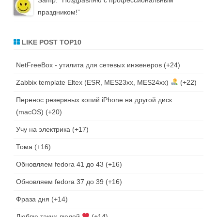
праздником!
”
LIKE POST TOP10
NetFreeBox - утилита для сетевых инженеров
+24
Zabbix template Eltex (ESR, MES23xx, MES24xx)
+22
Перенос резервных копий iPhone на другой диск
(macOS)
+20
Учу на электрика
+17
Тома
+16
Обновляем fedora 41 до 43
+16
Обновляем fedora 37 до 39
+16
Фраза дня
+14
Люблю таких людей
+14