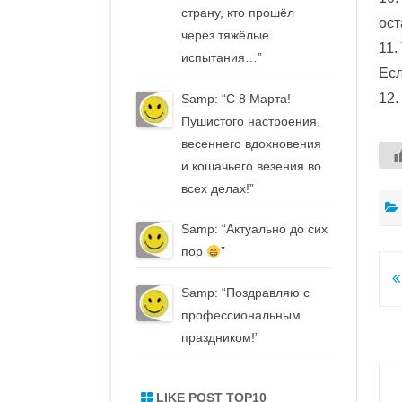
страну, кто прошёл
ост
через тяжёлые
11.
испытания…
”
Есл
12.
Samp
: “
С 8 Марта!
Пушистого настроения,
весеннего вдохновения
и кошачьего везения во
всех делах!
”
Samp
: “
Актуально до сих
пор
”
Н
Samp
: “
Поздравляю с
п
профессиональным
з
праздником!
”
LIKE POST TOP10