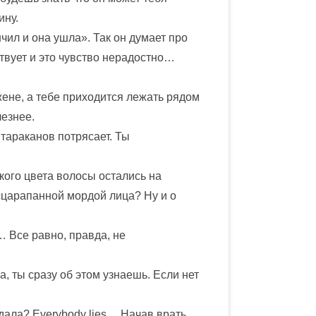
ину.
чил и она ушла». Так он думает про
вствует и это чувство нерадостно…
 жене, а тебе приходится лежать рядом
лезнее.
 тараканов потрясает. Ты
акого цвета волосы остались на
асцарапанной мордой лица? Ну и о
… Все равно, правда, не
а, ты сразу об этом узнаешь. Если нет
дала? Everybody lies… Начав врать