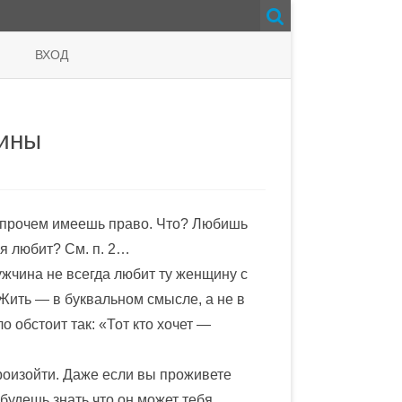
ВХОД
чины
 Впрочем имеешь право. Что? Любишь
бя любит? См. п. 2…
ужчина не всегда любит ту женщину с
. Жить — в буквальном смысле, а не в
о обстоит так: «Тот кто хочет —
произойти. Даже если вы проживете
 будешь знать что он может тебя