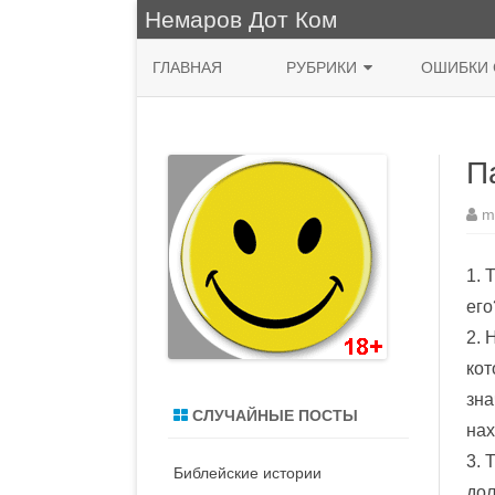
Немаров Дот Ком
ГЛАВНАЯ
РУБРИКИ
ОШИБКИ 
ФРАЗА ДНЯ
П
КУХНЯ
НЯШНО
m
ПРИРОДА
1. 
ЖИВОПИСЬ
его
2. 
СИСАДМИН
кот
MACOS
зна
СЛУЧАЙНЫЕ ПОСТЫ
нах
ДЕНЬ РОЖДЕНИЯ
3. 
Библейские истории
ВОДЯТЛЫ
дол