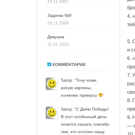
29.11.2007
бро
Задачка №9
4. 
28.11.2008
теб
Девушка
5. 
11.01.2020
и с
6. 
КОММЕНТАРИИ
про
7. 
Samp
: “
Точу ножи,
рас
рисую картины,
сво
починяю примусы
”
8. 
пре
Samp
: “
С Днём Победы!
В этот особенный день
9. 
хочется сказать спасибо
— 
тем, кто отстоял нашу
10.