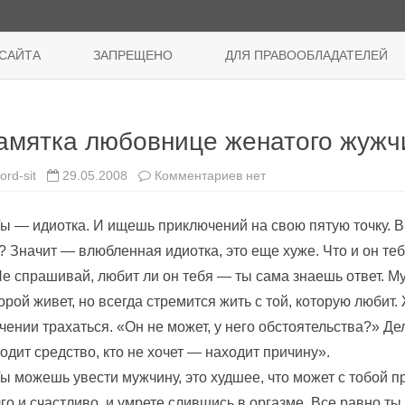
Перейти
к
САЙТА
ЗАПРЕЩЕНО
ДЛЯ ПРАВООБЛАДАТЕЛЕЙ
содержимому
амятка любовнице женатого жуж
к
ord-sit
29.05.2008
Комментариев
нет
записи
Памятка
любовнице
Ты — идиотка. И ищешь приключений на свою пятую точку.
женатого
жужчины
? Значит — влюбленная идиотка, это еще хуже. Что и он те
Не спрашивай, любит ли он тебя — ты сама знаешь ответ. М
орой живет, но всегда стремится жить с той, которую любит
чении трахаться. «Он не может, у него обстоятельства?» Дел
одит средство, кто не хочет — находит причину».
Ты можешь увести мужчину, это худшее, что может с тобой 
го и счастливо, и умрете слившись в оргазме. Все равно ты