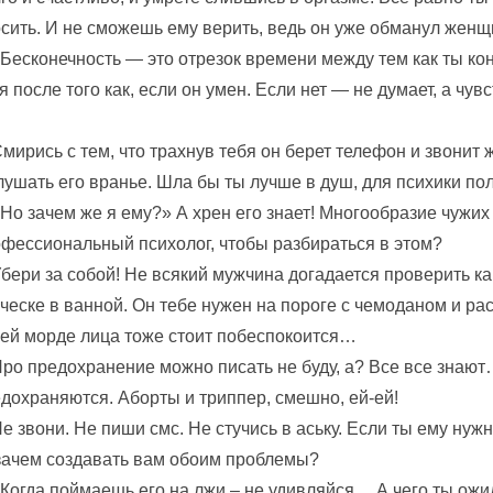
сить. И не сможешь ему верить, ведь он уже обманул женщ
«Бесконечность — это отрезок времени между тем как ты кон
я после того как, если он умен. Если нет — не думает, а чу
Смирись с тем, что трахнув тебя он берет телефон и звонит
лушать его вранье. Шла бы ты лучше в душ, для психики по
«Но зачем же я ему?» А хрен его знает! Многообразие чужих
фессиональный психолог, чтобы разбираться в этом?
Убери за собой! Не всякий мужчина догадается проверить к
ческе в ванной. Он тебе нужен на пороге с чемоданом и р
ей морде лица тоже стоит побеспокоится…
Про предохранение можно писать не буду, а? Все все знают
дохраняются. Аборты и триппер, смешно, ей-ей!
Не звони. Не пиши смс. Не стучись в аську. Если ты ему нужн
зачем создавать вам обоим проблемы?
 Когда поймаешь его на лжи – не удивляйся… А чего ты ожи