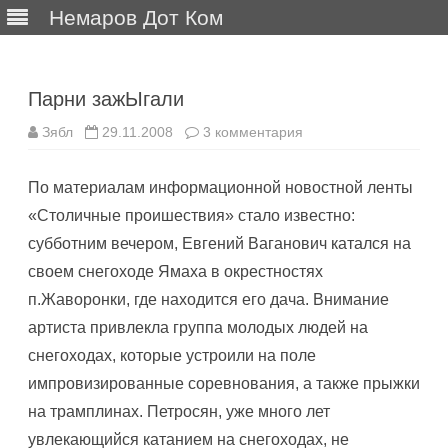
Немаров Дот Ком
Перейти
к
содержимому
Парни зажЫгали
к
Зябл
29.11.2008
3 комментария
записи
Парни
зажЫгали
По материалам информационной новостной ленты
«Столичные проишествия» стало известно:
субботним вечером, Евгений Ваганович катался на
своем снегоходе Ямаха в окрестностях
п.Жаворонки, где находится его дача. Внимание
артиста привлекла группа молодых людей на
снегоходах, которые устроили на поле
импровизированные соревнования, а также прыжки
на трамплинах. Петросян, уже много лет
увлекающийся катанием на снегоходах, не