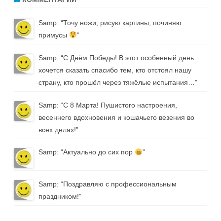
Samp
: “
Точу ножи, рисую картины, починяю
примусы
”
Samp
: “
С Днём Победы! В этот особенный день
хочется сказать спасибо тем, кто отстоял нашу
страну, кто прошёл через тяжёлые испытания…
”
Samp
: “
С 8 Марта! Пушистого настроения,
весеннего вдохновения и кошачьего везения во
всех делах!
”
Samp
: “
Актуально до сих пор
”
Samp
: “
Поздравляю с профессиональным
праздником!
”