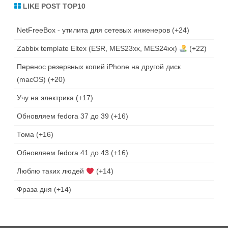
LIKE POST TOP10
NetFreeBox - утилита для сетевых инженеров
+24
Zabbix template Eltex (ESR, MES23xx, MES24xx)
+22
Перенос резервных копий iPhone на другой диск
(macOS)
+20
Учу на электрика
+17
Обновляем fedora 37 до 39
+16
Тома
+16
Обновляем fedora 41 до 43
+16
Люблю таких людей
+14
Фраза дня
+14