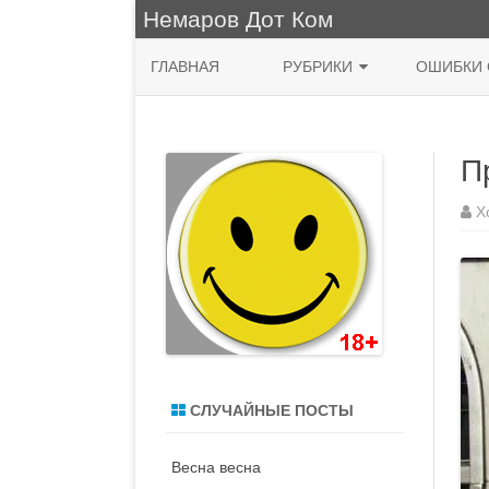
Немаров Дот Ком
ГЛАВНАЯ
РУБРИКИ
ОШИБКИ 
ФРАЗА ДНЯ
П
КУХНЯ
НЯШНО
Х
ПРИРОДА
ЖИВОПИСЬ
СИСАДМИН
MACOS
СЛУЧАЙНЫЕ ПОСТЫ
ДЕНЬ РОЖДЕНИЯ
Весна весна
ВОДЯТЛЫ