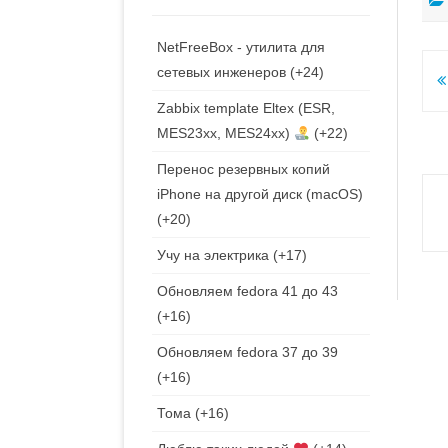
NetFreeBox - утилита для
сетевых инженеров
+24
Н
Zabbix template Eltex (ESR,
п
MES23xx, MES24xx)
+22
з
Перенос резервных копий
iPhone на другой диск (macOS)
+20
Учу на электрика
+17
Обновляем fedora 41 до 43
+16
Обновляем fedora 37 до 39
+16
Тома
+16