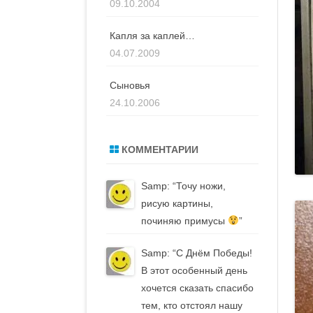
09.10.2004
Капля за каплей…
04.07.2009
Сыновья
24.10.2006
КОММЕНТАРИИ
Samp
: “
Точу ножи,
рисую картины,
починяю примусы
”
Samp
: “
С Днём Победы!
В этот особенный день
хочется сказать спасибо
тем, кто отстоял нашу