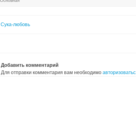
Основная
авигация
Сука-любовь
о
аписям
Добавить комментарий
Для отправки комментария вам необходимо
авторизоватьс