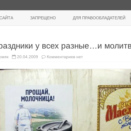
Перейти
к
САЙТА
ЗАПРЕЩЕНО
ДЛЯ ПРАВООБЛАДАТЕЛЕЙ
содержимому
раздники у всех разные…и моли
к
омяк
20.04.2009
Комментариев
нет
записи
Праздники
у
всех
разные…
и
молитвы
тоже…