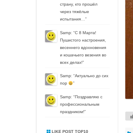
страну, кто прошёл
через тяжёлые
испытания…
”
Samp
: “
С 8 Марта!
Пушистого настроения,
весеннего вдохновения
и кошачьего везения во
всех делах!
”
Samp
: “
Актуально до сих
пор
”
Samp
: “
Поздравляю с
профессиональным
праздником!
”
LIKE POST TOP10