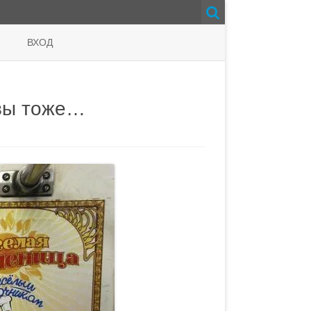
ВХОД
твы тоже…