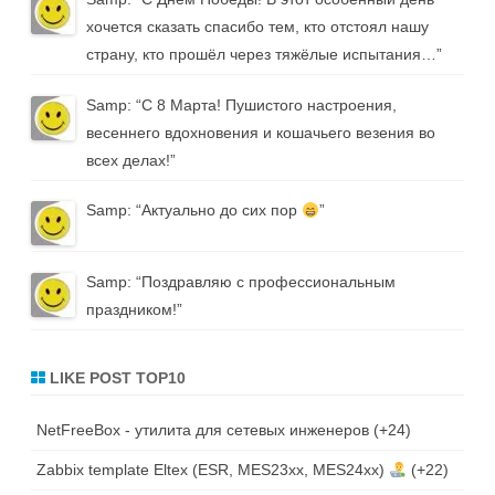
хочется сказать спасибо тем, кто отстоял нашу
страну, кто прошёл через тяжёлые испытания…
”
Samp
: “
С 8 Марта! Пушистого настроения,
весеннего вдохновения и кошачьего везения во
всех делах!
”
Samp
: “
Актуально до сих пор
”
Samp
: “
Поздравляю с профессиональным
праздником!
”
LIKE POST TOP10
NetFreeBox - утилита для сетевых инженеров
+24
Zabbix template Eltex (ESR, MES23xx, MES24xx)
+22