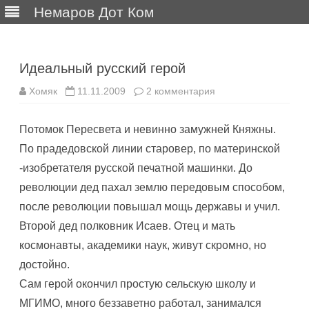
Немаров Дот Ком
Перейти
к
содержимому
Идеальный русский герой
к
Хомяк
11.11.2009
2 комментария
записи
Идеальный
русский
Потомок Пересвета и невинно замужней Княжны.
герой
По прадедовской линии старовер, по материнской
-изобретателя русской печатной машинки. До
революции дед пахал землю передовым способом,
после революции повышал мощь державы и учил.
Второй дед полковник Исаев. Отец и мать
космонавты, академики наук, живут скромно, но
достойно.
Сам герой окончил простую сельскую школу и
МГИМО, много беззаветно работал, занимался