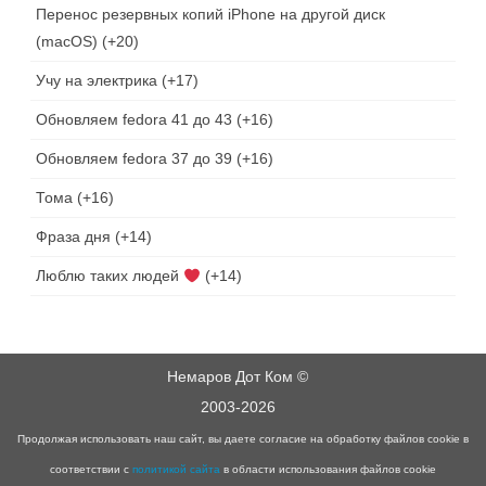
Перенос резервных копий iPhone на другой диск
(macOS)
+20
Учу на электрика
+17
Обновляем fedora 41 до 43
+16
Обновляем fedora 37 до 39
+16
Тома
+16
Фраза дня
+14
Люблю таких людей
+14
Немаров Дот Ком ©
2003-2026
Продолжая использовать наш сайт, вы даете согласие на обработку файлов cookie в
соответствии с
политикой сайта
в области использования файлов cookie