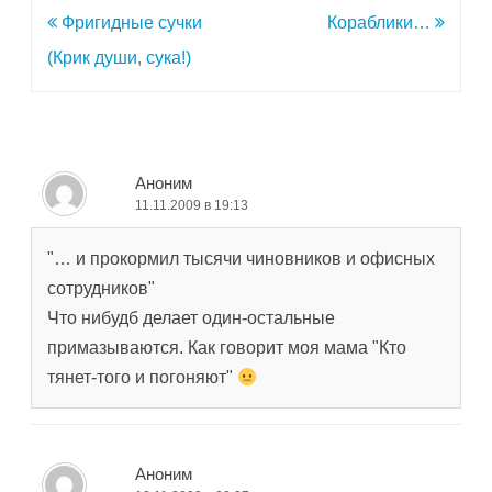
Навигация
Фригидные сучки
Кораблики…
по
(Крик души, сука!)
записям
Аноним
11.11.2009 в 19:13
"… и прокормил тысячи чиновников и офисных
сотрудников"
Что нибудб делает один-остальные
примазываются. Как говорит моя мама "Кто
тянет-того и погоняют"
Аноним