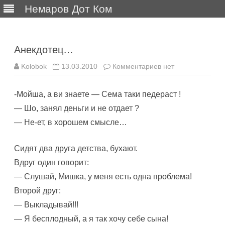
Немаров Дот Ком
Перейти
к
содержимому
Анекдотец…
к
Kolobok
13.03.2010
Комментариев
нет
записи
Анекдотец…
-Мойша, а ви знаете — Сема таки педераст !
— Шо, занял деньги и не отдает ?
— Не-ет, в хорошем смысле…
Сидят два друга детства, бухают.
Вдруг один говорит:
— Слушай, Мишка, у меня есть одна проблема!
Второй друг:
— Выкладывай!!!
— Я бесплодный, а я так хочу себе сына!