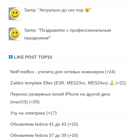
Samp
: “
Актуально до сих пор
”
Samp
: “
Поздравляю с профессиональным
праздником!
”
LIKE POST TOP10
NetFreeBox - утилита для сетевых инженеров
+24
Zabbix template Eltex (ESR, MES23xx, MES24xx)
+22
Перенос резервных копий iPhone на другой диск
(macOS)
+20
Учу на электрика
+17
Обновляем fedora 41 до 43
+16
Обновляем fedora 37 до 39
+16