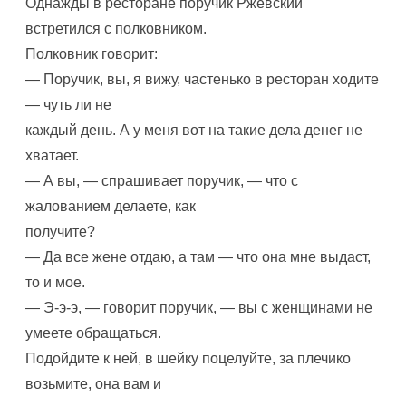
Однажды в ресторане поручик Ржевский
встретился с полковником.
Полковник говорит:
— Поручик, вы, я вижу, частенько в ресторан ходите
— чуть ли не
каждый день. А у меня вот на такие дела денег не
хватает.
— А вы, — спрашивает поручик, — что с
жалованием делаете, как
получите?
— Да все жене отдаю, а там — что она мне выдаст,
то и мое.
— Э-э-э, — говорит поручик, — вы с женщинами не
умеете обращаться.
Подойдите к ней, в шейку поцелуйте, за плечико
возьмите, она вам и