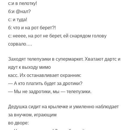
с:и в пелотку!
б:и @нал?
с: и туда!
б: что и на рот берет?!
с: нееее, на рот не берет, ей снарядом голову
сорвало….
Заходят телепузики в супермаркет. Хватают дартс и
идут к выходу мимо
касс. Их останавливает охранник:
— А кто платить будет за дротики?
— Мы не задротики, мы — телепузики.
Дедушка сидит на крылечке и умиленно наблюдает
за внучком, играющим
во дворе: