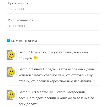
Про глупость
16.07.2006
Из присланного
01.11.2009
КОММЕНТАРИИ
Samp
: “
Точу ножи, рисую картины, починяю
примусы
”
Samp
: “
С Днём Победы! В этот особенный день
хочется сказать спасибо тем, кто отстоял нашу
страну, кто прошёл через тяжёлые испытания…
”
Samp
: “
С 8 Марта! Пушистого настроения,
весеннего вдохновения и кошачьего везения во
всех делах!
”