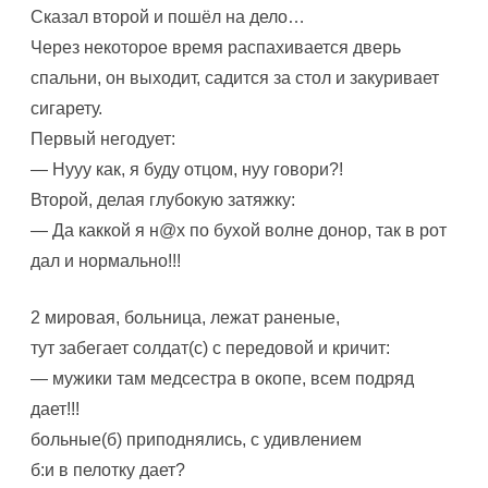
Сказал второй и пошёл на дело…
Через некоторое время распахивается дверь
спальни, он выходит, садится за стол и закуривает
сигарету.
Первый негодует:
— Нууу как, я буду отцом, нуу говори?!
Второй, делая глубокую затяжку:
— Да каккой я н@х по бухой волне донор, так в рот
дал и нормально!!!
2 мировая, больница, лежат раненые,
тут забегает солдат(с) с передовой и кричит:
— мужики там медсестра в окопе, всем подряд
дает!!!
больные(б) приподнялись, с удивлением
б:и в пелотку дает?