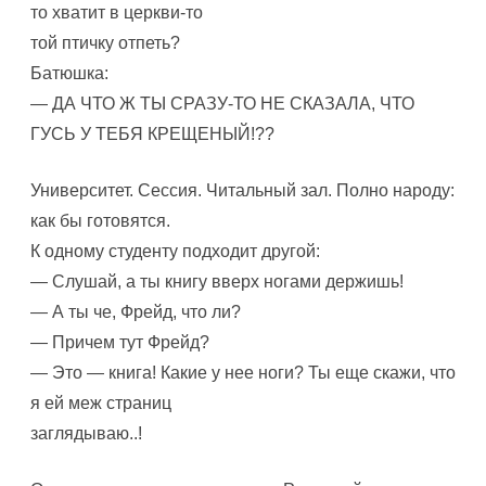
то хватит в церкви-то
той птичку отпеть?
Батюшка:
— ДА ЧТО Ж ТЫ СРАЗУ-ТО НЕ СКАЗАЛА, ЧТО
ГУСЬ У ТЕБЯ КРЕЩЕНЫЙ!??
Университет. Сессия. Читальный зал. Полно народу:
как бы готовятся.
К одному студенту подходит другой:
— Слушай, а ты книгу вверх ногами держишь!
— А ты че, Фрейд, что ли?
— Причем тут Фрейд?
— Это — книга! Какие у нее ноги? Ты еще скажи, что
я ей меж страниц
заглядываю..!