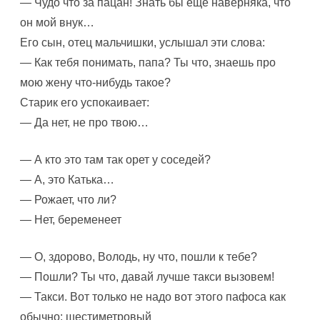
— Чудо что за пацан! Знать бы ещё наверняка, что
он мой внук…
Его сын, отец мальчишки, услышал эти слова:
— Как тебя понимать, папа? Ты что, знаешь про
мою жену что-нибудь такое?
Старик его успокаивает:
— Да нет, не про твою…
— А кто это там так орет у соседей?
— А, это Катька…
— Рожает, что ли?
— Нет, беременеет
— О, здорово, Володь, ну что, пошли к тебе?
— Пошли? Ты что, давай лучше такси вызовем!
— Такси. Вот только не надо вот этого пафоса как
обычно: шестиметровый