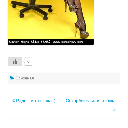
0
Основная
Навигация
Радости то скока :)
Оскорбительная азбука
по
записям