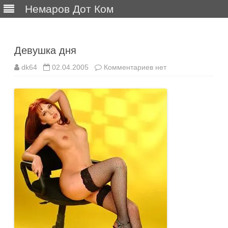
Немаров Дот Ком
Перейти
к
содержимому
Девушка дня
к
dk64
02.04.2005
Комментариев
нет
записи
Девушка
дня