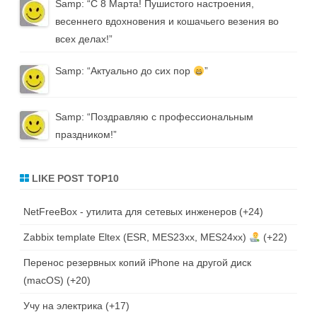
Samp
: “
С 8 Марта! Пушистого настроения,
весеннего вдохновения и кошачьего везения во
всех делах!
”
Samp
: “
Актуально до сих пор
”
Samp
: “
Поздравляю с профессиональным
праздником!
”
LIKE POST TOP10
NetFreeBox - утилита для сетевых инженеров
+24
Zabbix template Eltex (ESR, MES23xx, MES24xx)
+22
Перенос резервных копий iPhone на другой диск
(macOS)
+20
Учу на электрика
+17