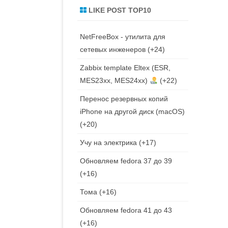
LIKE POST TOP10
NetFreeBox - утилита для
сетевых инженеров
+24
Zabbix template Eltex (ESR,
MES23xx, MES24xx)
+22
Перенос резервных копий
iPhone на другой диск (macOS)
+20
Учу на электрика
+17
Обновляем fedora 37 до 39
+16
Тома
+16
Обновляем fedora 41 до 43
+16