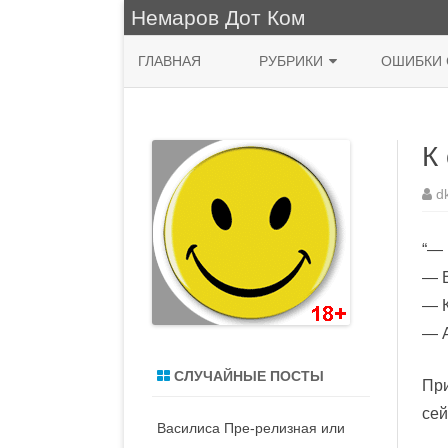
Немаров Дот Ком
ГЛАВНАЯ
РУБРИКИ
ОШИБКИ 
ФРАЗА ДНЯ
К
КУХНЯ
НЯШНО
d
ПРИРОДА
“— 
ЖИВОПИСЬ
— В
— 
СИСАДМИН
— А
MACOS
СЛУЧАЙНЫЕ ПОСТЫ
При
ДЕНЬ РОЖДЕНИЯ
сей
Василиса Пре-релизная или
ВОДЯТЛЫ