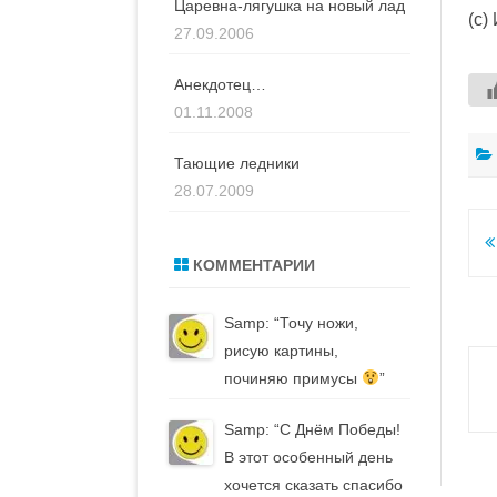
Царевна-лягушка на новый лад
(c)
27.09.2006
Анекдотец…
01.11.2008
Тающие ледники
28.07.2009
Н
КОММЕНТАРИИ
п
з
Samp
: “
Точу ножи,
рисую картины,
починяю примусы
”
Samp
: “
С Днём Победы!
В этот особенный день
хочется сказать спасибо