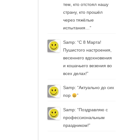
тем, кто отстоял нашу
страну, кто прошёл
через тяжёлые
испытания…
”
Samp
: “
С 8 Марта!
Пушистого настроения,
весеннего вдохновения
и кошачьего везения во
всех делах!
”
Samp
: “
Актуально до сих
пор
”
Samp
: “
Поздравляю с
профессиональным
праздником!
”