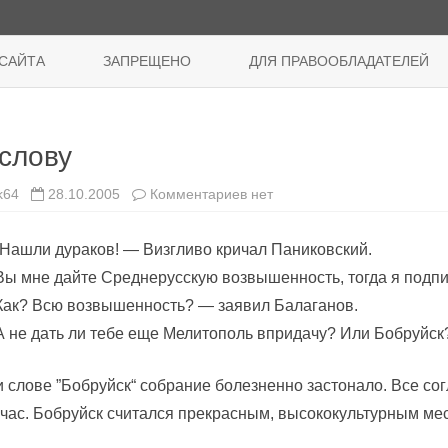
Перейти
к
САЙТА
ЗАПРЕЩЕНО
ДЛЯ ПРАВООБЛАДАТЕЛЕЙ
содержимому
 слову
к
k64
28.10.2005
Комментариев
нет
записи
К
слову
Нашли дураков! — Визгливо кричал Паниковский.
ы мне дайте Среднерусскую возвышенность, тогда я подп
Как? Всю возвышенность? — заявил Балаганов.
 не дать ли тебе еще Мелитополь впридачу? Или Бобруйск
 слове ”Бобруйск“ собрание болезненно застонало. Все сог
час. Бобруйск считался прекрасным, высококультурным мес