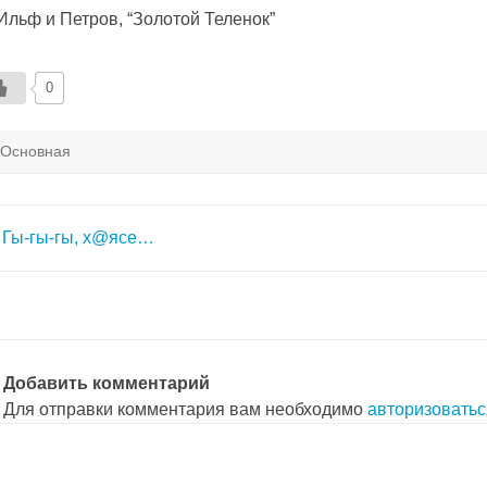
 Ильф и Петров, “Золотой Теленок”
0
Основная
авигация
Гы-гы-гы, х@ясе…
о
аписям
Добавить комментарий
Для отправки комментария вам необходимо
авторизоватьс