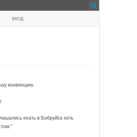
ВХОД
ишу конвенцию.
?
лашались ехать в Бобруйск хоть
том.”