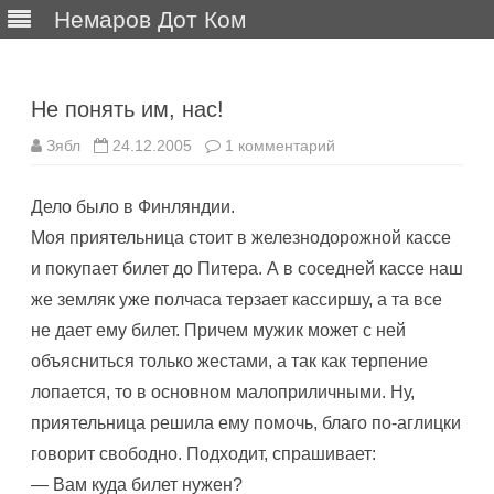
Немаров Дот Ком
Перейти
к
содержимому
Не понять им, нас!
к
Зябл
24.12.2005
1 комментарий
записи
Не
понять
Дело было в Финляндии.
им,
нас!
Моя приятельница стоит в железнодорожной кассе
и покупает билет до Питера. А в соседней кассе наш
же земляк уже полчаса терзает кассиршу, а та все
не дает ему билет. Причем мужик может с ней
объясниться только жестами, а так как терпение
лопается, то в основном малоприличными. Ну,
приятельница решила ему помочь, благо по-аглицки
говорит свободно. Подходит, спрашивает:
— Вам куда билет нужен?