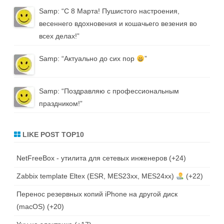
Samp
: “
С 8 Марта! Пушистого настроения,
весеннего вдохновения и кошачьего везения во
всех делах!
”
Samp
: “
Актуально до сих пор
”
Samp
: “
Поздравляю с профессиональным
праздником!
”
LIKE POST TOP10
NetFreeBox - утилита для сетевых инженеров
+24
Zabbix template Eltex (ESR, MES23xx, MES24xx)
+22
Перенос резервных копий iPhone на другой диск
(macOS)
+20