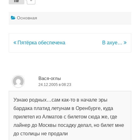
Основная
Навигация
Пятёрка обеспечена
В ахуе…
по
записям
Вася-оглы
24.12.2005 в 08:23
Узнаю родных…сам как-то в начале эры
бардака платид летунам в Оренбурге, куда
прилетел из Алматов с билетом сюда же, где
лайнер до Москвы посадку делал, но билет мне
до столицы не продали