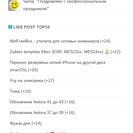
Samp
: “
Поздравляю с профессиональным
праздником!
”
LIKE POST TOP10
NetFreeBox - утилита для сетевых инженеров
+24
Zabbix template Eltex (ESR, MES23xx, MES24xx)
+22
Перенос резервных копий iPhone на другой диск
(macOS)
+20
Учу на электрика
+17
Тома
+16
Обновляем fedora 41 до 43
+16
Обновляем fedora 37 до 39
+16
Фраза дня
+14