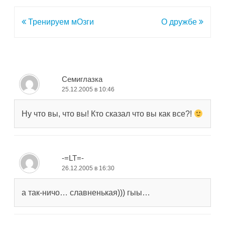
Навигация
Тренируем мОзги
О дружбе
по
записям
Семиглазка
25.12.2005 в 10:46
Ну что вы, что вы! Кто сказал что вы как все?!
-=LT=-
26.12.2005 в 16:30
а так-ничо… славненькая))) гыы…