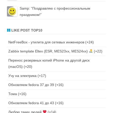
Samp
: “
Поздравляю с профессиональным
праздником!
”
LIKE POST TOP10
NetFreeBox - утилита для сетевых инженеров
+24
Zabbix template Eltex (ESR, MES23xx, MES24xx)
+22
Перенос резервных копий iPhone на другой диск
(macOS)
+20
Учу на электрика
+17
Обновляем fedora 37 до 39
+16
Тома
+16
Обновляем fedora 41 до 43
+16
Люблю таких людей
+14