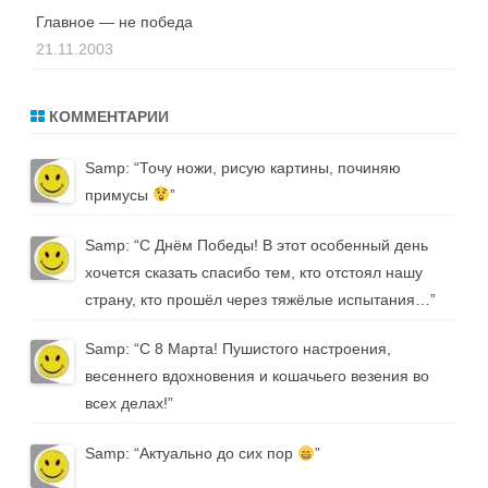
Главное — не победа
21.11.2003
КОММЕНТАРИИ
Samp
: “
Точу ножи, рисую картины, починяю
примусы
”
Samp
: “
С Днём Победы! В этот особенный день
хочется сказать спасибо тем, кто отстоял нашу
страну, кто прошёл через тяжёлые испытания…
”
Samp
: “
С 8 Марта! Пушистого настроения,
весеннего вдохновения и кошачьего везения во
всех делах!
”
Samp
: “
Актуально до сих пор
”