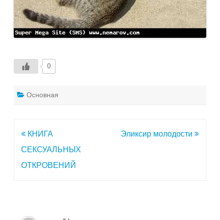
0
Основная
Навигация
КНИГА
Эликсир молодости
по
СЕКСУАЛЬНЫХ
записям
ОТКРОВЕНИЙ