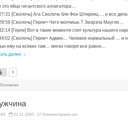
 это яйцо гигантского аллигатора…
27:31 [Сволочь] Ага Сволочь бля Фон Штирлиц…. и все дел
29:59 [Сволочь] Герли> Чего молчишь ? Змэрзла Маугли…
32:14 [Герли] Вот в такие моментя спит культура нашего нар
34:02 [Сволочь] Герли> Админ… Человек нормальный … и н
ью ему на всяких там… мягко говоря все равно…
тать далее
→
0
Основная
ужчина
к
k64
01.11.2003
Комментариев
нет
записи
Мужчина