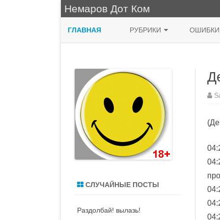
Немаров Дот Ком
ГЛАВНАЯ
РУБРИКИ
ОШИБКИ
ФРАЗА ДНЯ
Д
КУХНЯ
НЯШНО
S
ПРИРОДА
(Де
ЖИВОПИСЬ
04:
СИСАДМИН
04:
MACOS
пр
СЛУЧАЙНЫЕ ПОСТЫ
04:
ДЕНЬ РОЖДЕНИЯ
04:
Раздолбай! вылазь!
ВОДЯТЛЫ
04: