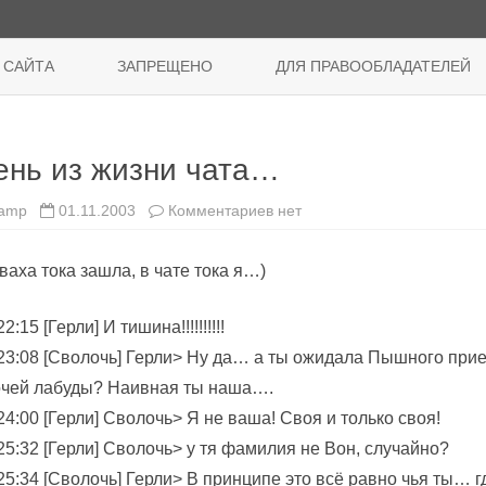
Перейти
к
 САЙТА
ЗАПРЕЩЕНО
ДЛЯ ПРАВООБЛАДАТЕЛЕЙ
содержимому
ень из жизни чата…
к
amp
01.11.2003
Комментариев
нет
записи
День
из
ваха тока зашла, в чате тока я…)
жизни
чата…
22:15 [Герли] И тишина!!!!!!!!!!
23:08 [Сволочь] Герли> Ну да… а ты ожидала Пышного прие
очей лабуды? Наивная ты наша….
24:00 [Герли] Сволочь> Я не ваша! Своя и только своя!
25:32 [Герли] Сволочь> у тя фамилия не Вон, случайно?
25:34 [Сволочь] Герли> В принципе это всё равно чья ты… 