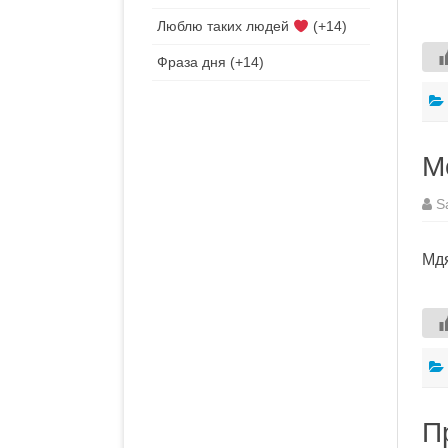
Люблю таких людей
+14
Фраза дня
+14
М
S
Мд
П