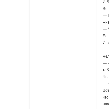
И Б
Во 
— Т
жиз
— М
Бог
И в
— Н
Чел
— Ч
теб
Чел
— Н
Вот
что
на