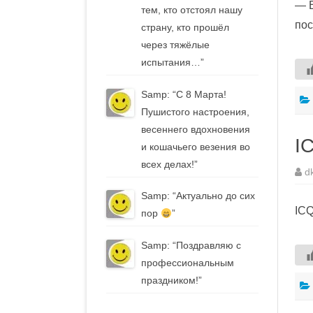
— Е
тем, кто отстоял нашу
пос
страну, кто прошёл
через тяжёлые
испытания…
”
Samp
: “
С 8 Марта!
Пушистого настроения,
весеннего вдохновения
I
и кошачьего везения во
всех делах!
”
d
Samp
: “
Актуально до сих
ICQ
пор
”
Samp
: “
Поздравляю с
профессиональным
праздником!
”