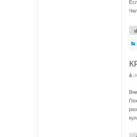
Есл
Че
К
d
Вче
Пох
раз
кул