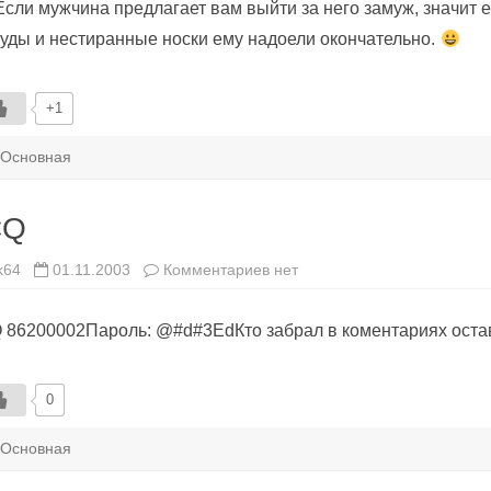
сли мужчина предлагает вам выйти за него замуж, значит е
уды и нестиранные носки ему надоели окончательно.
+1
Основная
CQ
к
k64
01.11.2003
Комментариев
нет
записи
ICQ
 86200002Пароль: @#d#3EdКто забрал в коментариях оста
0
Основная