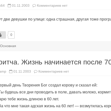
к
k64
01.11.2003
Комментариев
нет
записи
Проги
т две девушки по улице: одна страшная, другая тоже прогр
0
Основная
ритча. Жизнь начинается после 7
к
amp
01.11.2003
Комментариев
нет
записи
Притча.
Жизнь
ервый день Творения Бог создал корову и сказал ей:
начинается
после
ы будешь все дни проводить в поле, давать молоко, кормит
70
лет…
арю тебе жизнь длиною в 60 лет.
а что мне такая адская жизнь на 60 лет! — возмутилась ко