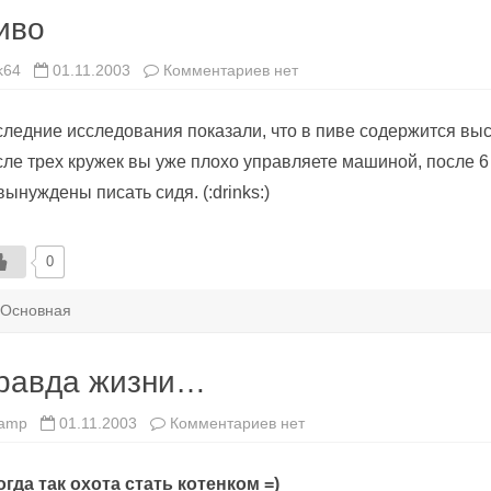
иво
к
k64
01.11.2003
Комментариев
нет
записи
Пиво
ледние исследования показали, что в пиве содеpжится вы
ле тpех кpyжек вы yже плохо yпpавляете машиной, после 6 
вынyждены писать сидя. (:drinks:)
0
Основная
равда жизни…
к
amp
01.11.2003
Комментариев
нет
записи
Правда
жизни…
гда так охота стать котенком =)