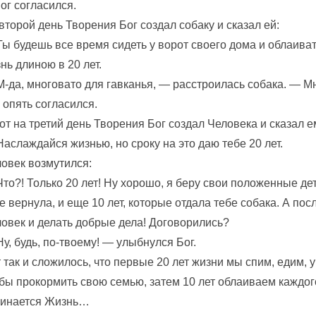
ог согласился.
второй день Творения Бог создал собаку и сказал ей:
ы будешь все время сидеть у ворот своего дома и облаива
нь длиною в 20 лет.
-да, многовато для гавканья, — расстроилась собака. — М
 опять согласился.
от на третий день Творения Бог создал Человека и сказал е
аслаждайся жизнью, но сроку на это даю тебе 20 лет.
овек возмутился:
то?! Только 20 лет! Ну хорошо, я беру свои положенные детс
е вернула, и еще 10 лет, которые отдала тебе собака. А пос
овек и делать добрые дела! Договорились?
у, будь, по-твоему! — улыбнулся Бог.
 так и сложилось, что первые 20 лет жизни мы спим, едим,
бы прокормить свою семью, затем 10 лет облаиваем каждого,
чинается Жизнь…