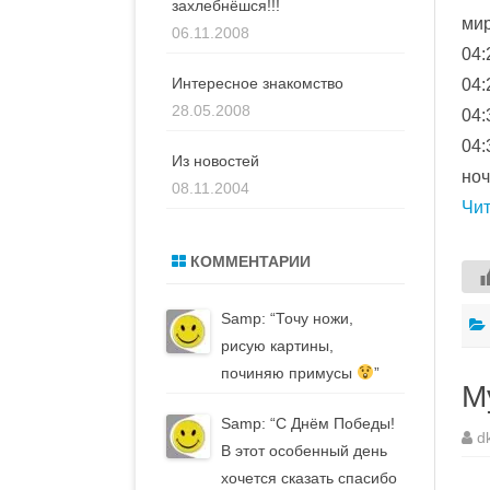
захлебнёшся!!!
мир
06.11.2008
04:
Интересное знакомство
04:
28.05.2008
04:
04:
Из новостей
ноч
08.11.2004
Чи
КОММЕНТАРИИ
Samp
: “
Точу ножи,
рисую картины,
починяю примусы
”
М
Samp
: “
С Днём Победы!
d
В этот особенный день
хочется сказать спасибо