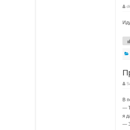
d
Иду
П
S
В п
— Т
я д
— З