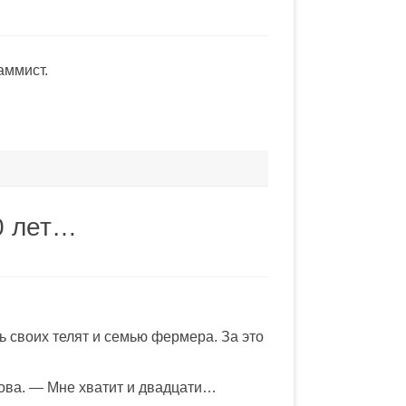
аммист.
0 лет…
ь своих телят и семью фермера. За это
рова. — Мне хватит и двадцати…