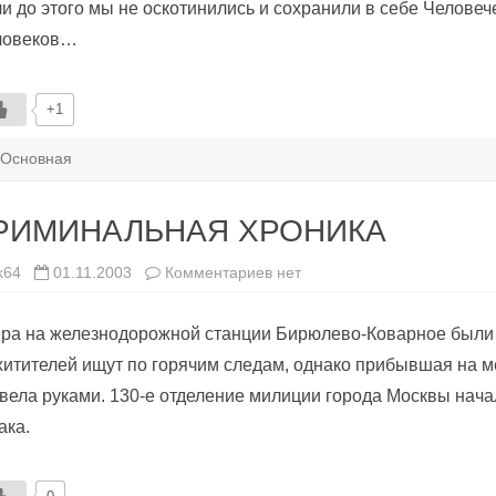
и до этого мы не оскотинились и сохранили в себе Человече
ловеков…
+1
Основная
РИМИНАЛЬНАЯ ХРОНИКА
к
k64
01.11.2003
Комментариев
нет
записи
КРИМИНАЛЬНАЯ
ХРОНИКА
ра на железнодорожной станции Бирюлево-Коварное были у
итителей ищут по горячим следам, однако прибывшая на м
вела руками. 130-е отделение милиции города Москвы нач
ака.