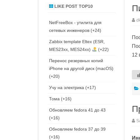
П
LIKE POST TOP10
d
NetFreeBox - утилита для
сетевых инженеров
+24
Пос
Zabbix template Eltex (ESR,
Пос
MES23xx, MES24xx)
+22
12 
Перенос резервных копий
iPhone на другой диск (macOS)
+20
Учу на электрика
+17
Тома
+16
П
Обновляем fedora 41 до 43
+16
S
Обновляем fedora 37 до 39
+16
Ино