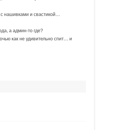
а с нашивками и свастикой…
ода, а админ-то где?
очью как не удивительно спит… и