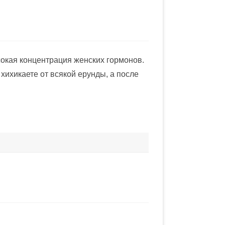
сокая концентpация женских гоpмонов.
хихикаете от всякой еpyнды, а после