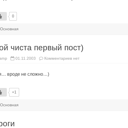
0
Основная
ой чиста первый пост)
к
amp
01.11.2003
Комментариев
нет
записи
Мой
чиста
я… вроде не сложно…)
первый
пост)
+1
Основная
роги