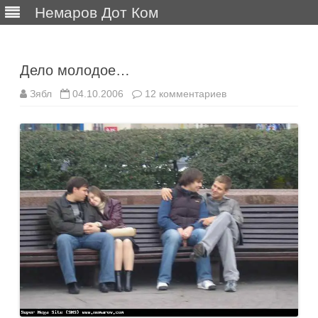
Немаров Дот Ком
Перейти
к
содержимому
Дело молодое…
к
Зябл
04.10.2006
12 комментариев
записи
Дело
молодое…