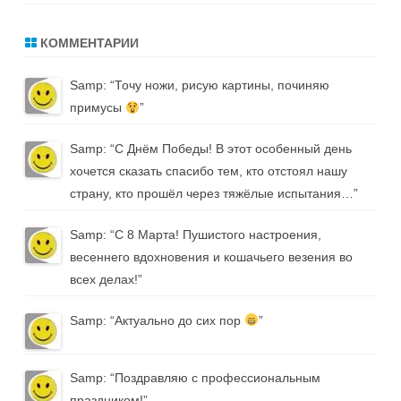
КОММЕНТАРИИ
Samp
: “
Точу ножи, рисую картины, починяю
примусы
”
Samp
: “
С Днём Победы! В этот особенный день
хочется сказать спасибо тем, кто отстоял нашу
страну, кто прошёл через тяжёлые испытания…
”
Samp
: “
С 8 Марта! Пушистого настроения,
весеннего вдохновения и кошачьего везения во
всех делах!
”
Samp
: “
Актуально до сих пор
”
Samp
: “
Поздравляю с профессиональным
праздником!
”