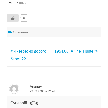
смене пола.
0
Основная
Навигация
Интересно дорого
1954.08_Arline_Hunter
по
берет ??
записям
Аноним
22.02.2004 в 12:24
Суперр!!!!!;)))))))