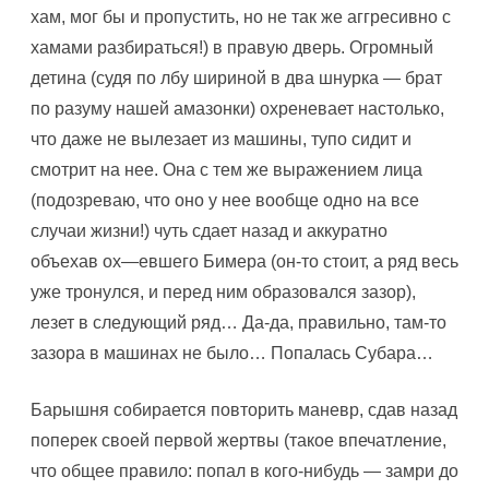
хам, мог бы и пропустить, но не так же аггресивно с
хамами разбираться!) в правую дверь. Огромный
детина (судя по лбу шириной в два шнурка — брат
по разуму нашей амазонки) охреневает настолько,
что даже не вылезает из машины, тупо сидит и
смотрит на нее. Она с тем же выражением лица
(подозреваю, что оно у нее вообще одно на все
случаи жизни!) чуть сдает назад и аккуратно
объехав ох—евшего Бимера (он-то стоит, а ряд весь
уже тронулся, и перед ним образовался зазор),
лезет в следующий ряд… Да-да, правильно, там-то
зазора в машинах не было… Попалась Субара…
Барышня собирается повторить маневр, сдав назад
поперек своей первой жертвы (такое впечатление,
что общее правило: попал в кого-нибудь — замри до