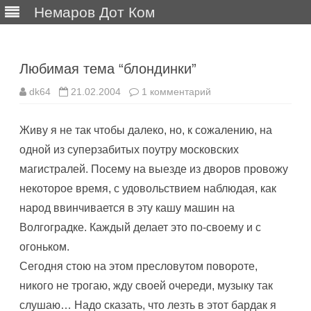
Немаров Дот Ком
Перейти
к
содержимому
Любимая тема “блондинки”
к
dk64
21.02.2004
1 комментарий
записи
Любимая
тема
Живу я не так чтобы далеко, но, к сожалению, на
“блондинки”
одной из суперзабитых поутру московских
магистралей. Посему на выезде из дворов провожу
некоторое время, с удовольствием наблюдая, как
народ ввинчивается в эту кашу машин на
Волгоградке. Каждый делает это по-своему и с
огоньком.
Сегодня стою на этом пресловутом повороте,
никого не трогаю, жду своей очереди, музыку так
слушаю… Надо сказать, что лезть в этот бардак я