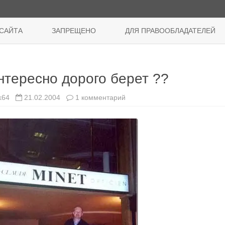
Перейти
к
САЙТА
ЗАПРЕЩЕНО
ДЛЯ ПРАВООБЛАДАТЕЛЕЙ
содержимому
нтересно дорого берет ??
к
k64
21.02.2004
1 комментарий
записи
Интересно
дорого
берет
??