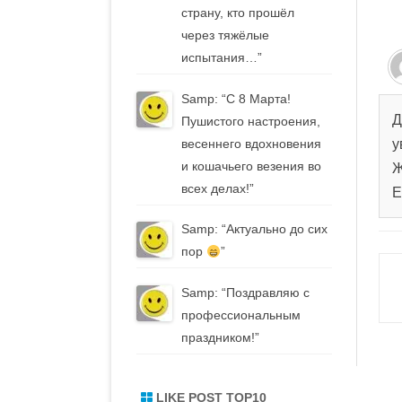
з
страну, кто прошёл
через тяжёлые
испытания…
”
Samp
: “
С 8 Марта!
Д
Пушистого настроения,
весеннего вдохновения
у
и кошачьего везения во
Ж
всех делах!
”
Е
Samp
: “
Актуально до сих
пор
”
Samp
: “
Поздравляю с
профессиональным
праздником!
”
LIKE POST TOP10