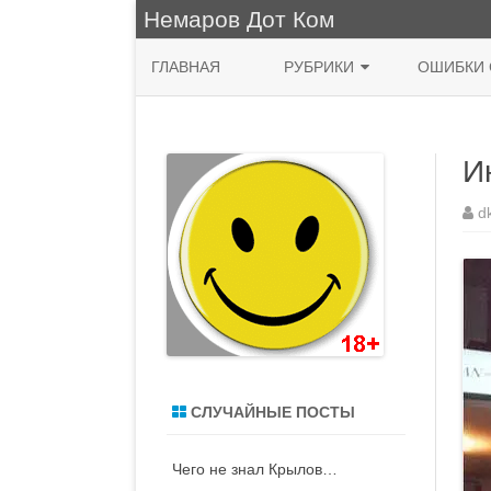
Немаров Дот Ком
ГЛАВНАЯ
РУБРИКИ
ОШИБКИ 
ФРАЗА ДНЯ
И
КУХНЯ
НЯШНО
d
ПРИРОДА
ЖИВОПИСЬ
СИСАДМИН
MACOS
СЛУЧАЙНЫЕ ПОСТЫ
ДЕНЬ РОЖДЕНИЯ
Чего не знал Крылов…
ВОДЯТЛЫ