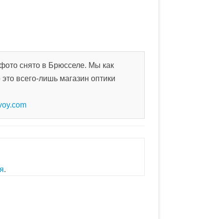
 фото снято в Брюсселе. Мы как
о это всего-лишь магазин оптики
zvoy.com
я
.