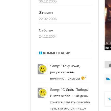
06.12.2005
Экзамен
22.02.2006
Саботаж
24.12.2004
КОММЕНТАРИИ
Samp
: “
Точу ножи,
рисую картины,
починяю примусы
”
Samp
: “
С Днём Победы!
В этот особенный день
Н
хочется сказать спасибо
п
тем, кто отстоял нашу