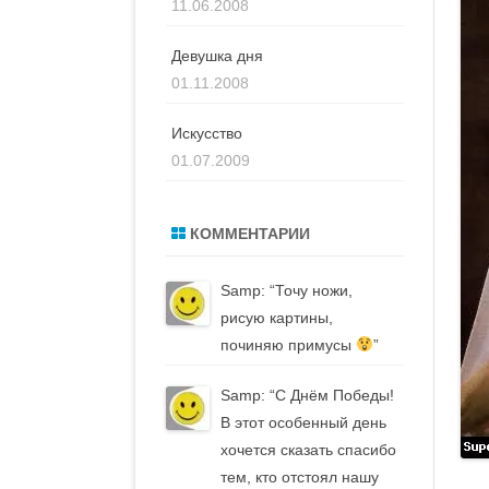
11.06.2008
Девушка дня
01.11.2008
Искусство
01.07.2009
КОММЕНТАРИИ
Samp
: “
Точу ножи,
рисую картины,
починяю примусы
”
Samp
: “
С Днём Победы!
В этот особенный день
хочется сказать спасибо
тем, кто отстоял нашу