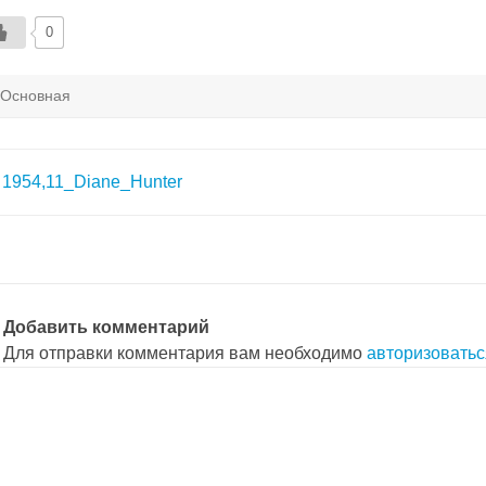
0
Основная
авигация
1954,11_Diane_Hunter
о
аписям
Добавить комментарий
Для отправки комментария вам необходимо
авторизоватьс