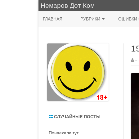
Немаров Дот Ком
ГЛАВНАЯ
РУБРИКИ
ОШИБКИ 
ФРАЗА ДНЯ
1
КУХНЯ
НЯШНО
-
ПРИРОДА
ЖИВОПИСЬ
СИСАДМИН
MACOS
СЛУЧАЙНЫЕ ПОСТЫ
ДЕНЬ РОЖДЕНИЯ
Понаехали тут
ВОДЯТЛЫ