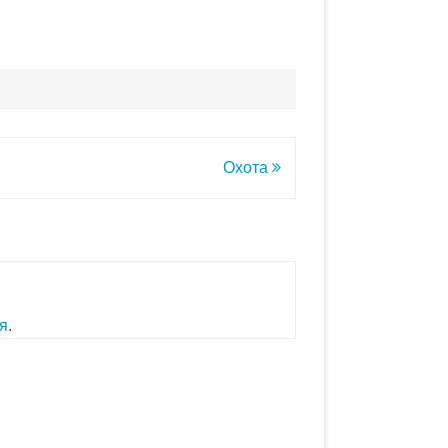
Охота
я
.