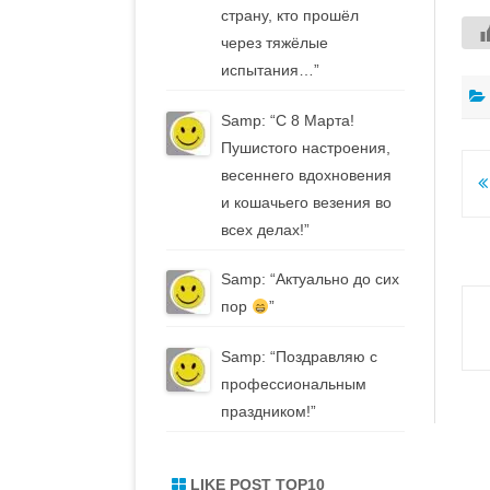
страну, кто прошёл
через тяжёлые
испытания…
”
Samp
: “
С 8 Марта!
Пушистого настроения,
весеннего вдохновения
Н
и кошачьего везения во
п
всех делах!
”
з
Samp
: “
Актуально до сих
пор
”
Samp
: “
Поздравляю с
профессиональным
праздником!
”
LIKE POST TOP10