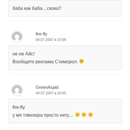
баба как баба…скока?
fire-fly
04.07.2007 в 15:09
не не Айс!
Вообщето реклама Стиморол.
GreenAspid
04.07.2007 в 16:05
fire-fly
у мя тлвизора просто нету…