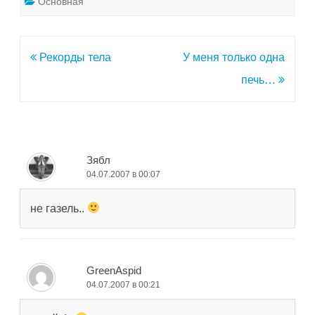
Основная
Навигация
Рекорды тела
У меня только одна
по
печь…
записям
Зябл
04.07.2007 в 00:07
не газель..
GreenAspid
04.07.2007 в 00:21