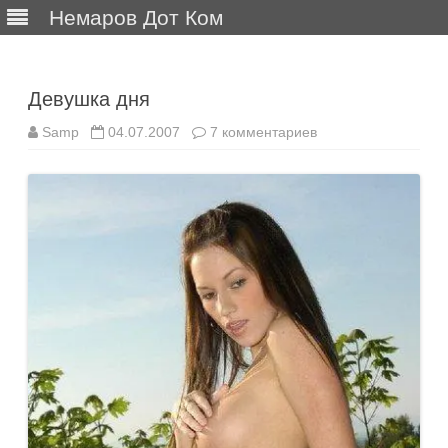
Немаров Дот Ком
Перейти
к
содержимому
Девушка дня
к
Samp
04.07.2007
7 комментариев
записи
Девушка
дня