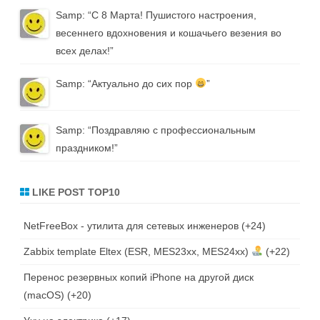
Samp
: “
С 8 Марта! Пушистого настроения,
весеннего вдохновения и кошачьего везения во
всех делах!
”
Samp
: “
Актуально до сих пор
”
Samp
: “
Поздравляю с профессиональным
праздником!
”
LIKE POST TOP10
NetFreeBox - утилита для сетевых инженеров
+24
Zabbix template Eltex (ESR, MES23xx, MES24xx)
+22
Перенос резервных копий iPhone на другой диск
(macOS)
+20