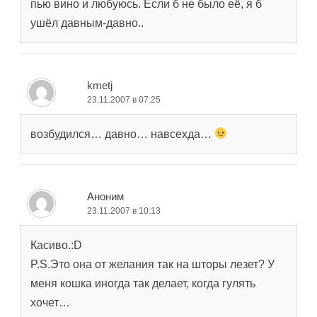
пью вино и любуюсь. Если б не было её, я б
ушёл давным-давно..
kmetj
23.11.2007 в 07:25
возбудился… давно… навсехда…
Аноним
23.11.2007 в 10:13
Касиво.:D
P.S.Это она от желания так на шторы лезет? У
меня кошка иногда так делает, когда гулять
хочет…