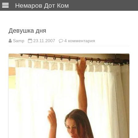
Немаров Дот Ком
Перейти
к
содержимому
Девушка дня
к
Samp
23.11.2007
4 комментария
записи
Девушка
дня