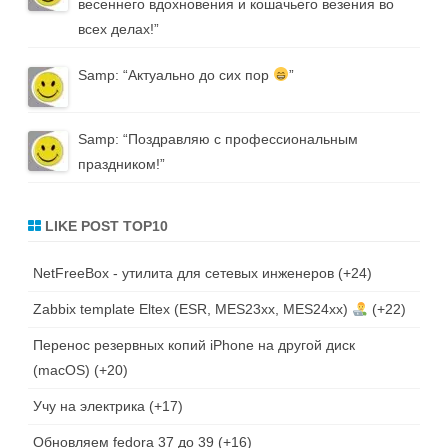
весеннего вдохновения и кошачьего везения во
всех делах!
”
Samp
: “
Актуально до сих пор
”
Samp
: “
Поздравляю с профессиональным
праздником!
”
LIKE POST TOP10
NetFreeBox - утилита для сетевых инженеров
+24
Zabbix template Eltex (ESR, MES23xx, MES24xx)
+22
Перенос резервных копий iPhone на другой диск
(macOS)
+20
Учу на электрика
+17
Обновляем fedora 37 до 39
+16