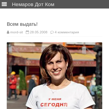
Немаров Дот Ком
Перейти
к
содержимому
Всем выдать!
к
mord-sit
28.05.2008
4 комментария
записи
Всем
выдать!