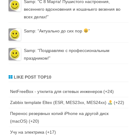
Samp
: “
С 8 Марта! Пушистого настроения,
весеннего вдохновения и кошачьего везения во
всех делах!
”
Samp
: “
Актуально до сих пор
”
Samp
: “
Поздравляю с профессиональным
праздником!
”
LIKE POST TOP10
NetFreeBox - утилита для сетевых инженеров
+24
Zabbix template Eltex (ESR, MES23xx, MES24xx)
+22
Перенос резервных копий iPhone на другой диск
(macOS)
+20
Учу на электрика
+17