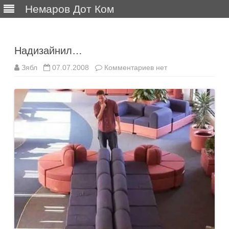
Немаров Дот Ком
Перейти
к
содержимому
Надизайнил…
к
Зябл
07.07.2008
Комментариев
нет
записи
Надизайнил…