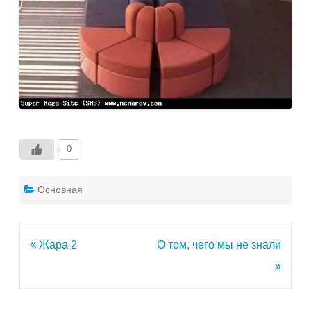
0
Основная
Навигация
Жара 2
О том, чего мы не знали
по
записям