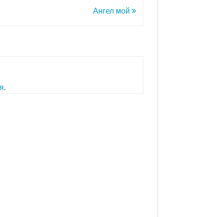
Ангел мой
я
.