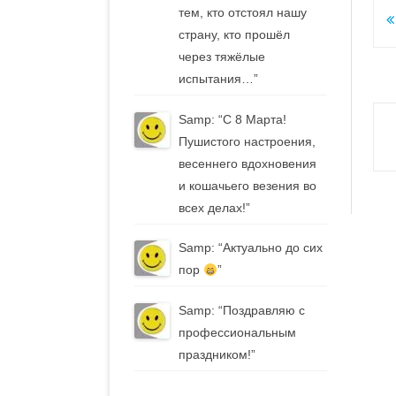
тем, кто отстоял нашу
Н
страну, кто прошёл
п
через тяжёлые
з
испытания…
”
Samp
: “
С 8 Марта!
Пушистого настроения,
весеннего вдохновения
и кошачьего везения во
всех делах!
”
Samp
: “
Актуально до сих
пор
”
Samp
: “
Поздравляю с
профессиональным
праздником!
”