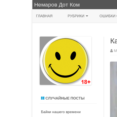
Немаров Дот Ком
ГЛАВНАЯ
РУБРИКИ
ОШИБКИ 
ФРАЗА ДНЯ
К
КУХНЯ
НЯШНО
М
ПРИРОДА
ЖИВОПИСЬ
СИСАДМИН
MACOS
СЛУЧАЙНЫЕ ПОСТЫ
ДЕНЬ РОЖДЕНИЯ
Байки нашего времени
ВОДЯТЛЫ