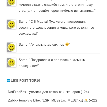
хочется сказать спасибо тем, кто отстоял нашу
страну, кто прошёл через тяжёлые испытания…
”
Samp
: “
С 8 Марта! Пушистого настроения,
весеннего вдохновения и кошачьего везения во
всех делах!
”
Samp
: “
Актуально до сих пор
”
Samp
: “
Поздравляю с профессиональным
праздником!
”
LIKE POST TOP10
NetFreeBox - утилита для сетевых инженеров
+24
Zabbix template Eltex (ESR, MES23xx, MES24xx)
+22