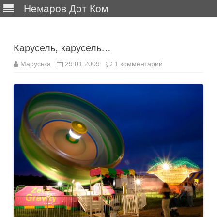
Немаров Дот Ком
Перейти
к
содержимому
Карусель, карусель…
к
Маруська
29.01.2009
1 комментарий
записи
Карусель,
карусель…