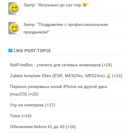
Samp
: “
Актуально до сих пор
”
Samp
: “
Поздравляю с профессиональным
праздником!
”
LIKE POST TOP10
NetFreeBox - утилита для сетевых инженеров
+24
Zabbix template Eltex (ESR, MES23xx, MES24xx)
+22
Перенос резервных копий iPhone на другой диск
(macOS)
+20
Учу на электрика
+17
Тома
+16
Обновляем fedora 41 до 43
+16