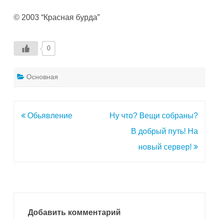
© 2003 “Красная бурда”
0
Основная
Навигация
Обьявление
Ну что? Вещи собраны?
по
В добрый путь! На
записям
новый сервер!
Добавить комментарий