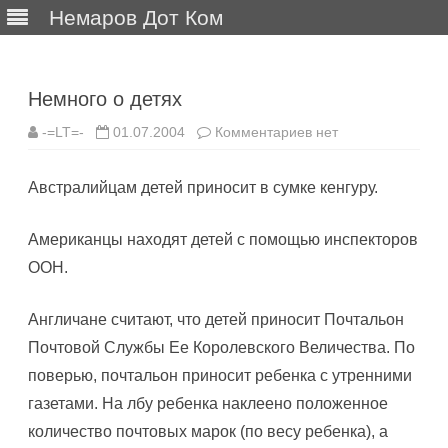
Немаров Дот Ком
Перейти
к
содержимому
Немного о детях
к
-=LT=-
01.07.2004
Комментариев
нет
записи
Немного
о
Австралийцам детей приносит в сумке кенгуру.
детях
Американцы находят детей с помощью инспекторов
ООН.
Англичане считают, что детей приносит Почтальон
Почтовой Службы Ее Королевского Величества. По
поверью, почтальон приносит ребенка с утренними
газетами. На лбу ребенка наклеено положенное
количество почтовых марок (по весу ребенка), а