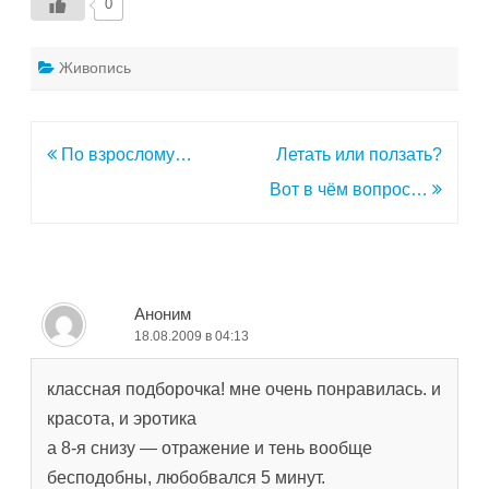
0
Живопись
Навигация
По взрослому…
Летать или ползать?
по
Вот в чём вопрос…
записям
Аноним
18.08.2009 в 04:13
классная подборочка! мне очень понравилась. и
красота, и эротика
а 8-я снизу — отражение и тень вообще
бесподобны, любобвался 5 минут.