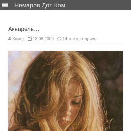
Немаров Дот Ком
Перейти
к
содержимому
Акварель…
к
Хомяк
18.08.2009
14 комментариев
записи
Акварель…