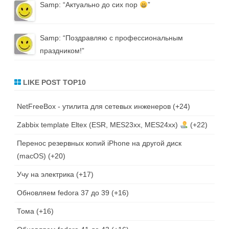
Samp
: “
Актуально до сих пор
”
Samp
: “
Поздравляю с профессиональным
праздником!
”
LIKE POST TOP10
NetFreeBox - утилита для сетевых инженеров
+24
Zabbix template Eltex (ESR, MES23xx, MES24xx)
+22
Перенос резервных копий iPhone на другой диск
(macOS)
+20
Учу на электрика
+17
Обновляем fedora 37 до 39
+16
Тома
+16