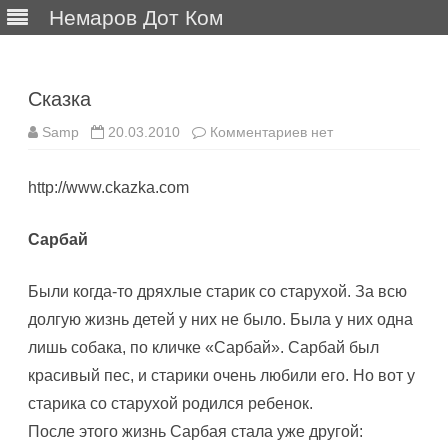
Немаров Дот Ком
Перейти
к
содержимому
Сказка
к
Samp
20.03.2010
Комментариев
нет
записи
Сказка
http://www.ckazka.com
Сарбай
Были когда-то дряхлые старик со старухой. За всю
долгую жизнь детей у них не было. Была у них одна
лишь собака, по кличке «Сарбай». Сарбай был
красивый пес, и старики очень любили его. Но вот у
старика со старухой родился ребенок.
После этого жизнь Сарбая стала уже другой: