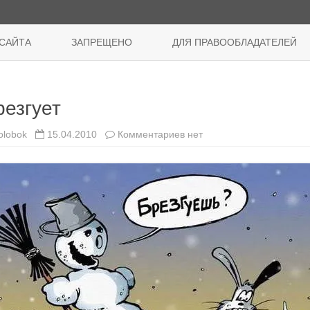
Перейти
к
САЙТА
ЗАПРЕЩЕНО
ДЛЯ ПРАВООБЛАДАТЕЛЕЙ
содержимому
резгует
к
olobok
15.04.2010
Комментариев
нет
записи
Брезгует