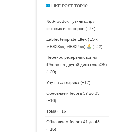
LIKE POST TOP10
NetFreeBox - утилита для
сетевых инженеров
+24
Zabbix template Eltex (ESR,
MES23xx, MES24xx)
+22
Перенос резервных копий
iPhone на другой диск (macOS)
+20
Учу на электрика
+17
Обновляем fedora 37 до 39
+16
Тома
+16
Обновляем fedora 41 до 43
+16