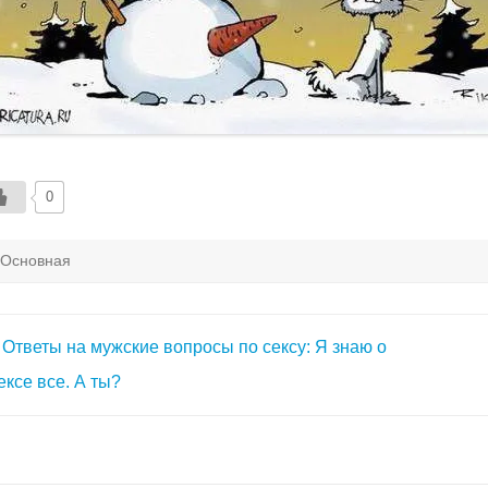
0
Основная
авигация
Ответы на мужские вопросы по сексу: Я знаю о
о
ексе все. А ты?
аписям