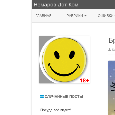
Немаров Дот Ком
ГЛАВНАЯ
РУБРИКИ
ОШИБКИ 
ФРАЗА ДНЯ
Б
КУХНЯ
НЯШНО
K
ПРИРОДА
ЖИВОПИСЬ
СИСАДМИН
MACOS
СЛУЧАЙНЫЕ ПОСТЫ
ДЕНЬ РОЖДЕНИЯ
Посуда всё видит!
ВОДЯТЛЫ