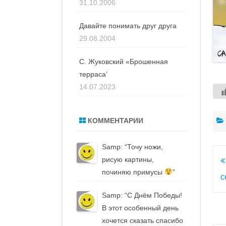
31.10.2006
Давайте понимать друг друга
29.08.2004
С. Жуковский «Брошенная
терраса’
14.07.2023
КОММЕНТАРИИ
Samp
: “
Точу ножи,
рисую картины,
Н
починяю примусы
”
п
с
з
Samp
: “
С Днём Победы!
В этот особенный день
хочется сказать спасибо