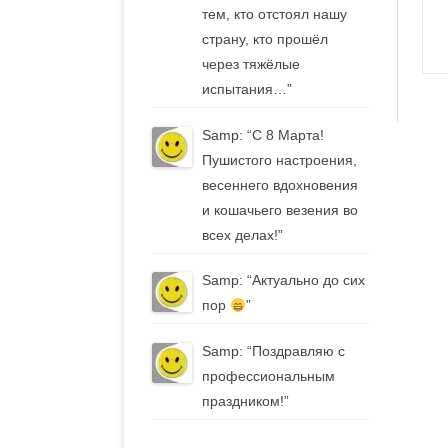
тем, кто отстоял нашу
страну, кто прошёл
через тяжёлые
испытания…
”
Samp
: “
С 8 Марта!
Пушистого настроения,
весеннего вдохновения
и кошачьего везения во
всех делах!
”
Samp
: “
Актуально до сих
пор
”
Samp
: “
Поздравляю с
профессиональным
праздником!
”