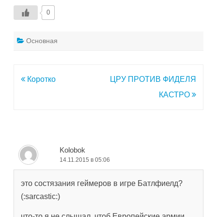
0
Основная
Навигация
Коротко
ЦРУ ПРОТИВ ФИДЕЛЯ
по
КАСТРО
записям
Kolobok
14.11.2015 в 05:06
это состязания геймеров в игре Батлфиелд?
(:sarcastic:)
что-то я не слышал, чтоб Европейские армии