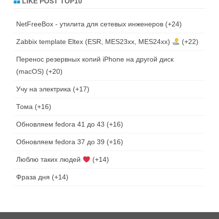
LIKE POST TOP10
NetFreeBox - утилита для сетевых инженеров
+24
Zabbix template Eltex (ESR, MES23xx, MES24xx)
+22
Перенос резервных копий iPhone на другой диск
(macOS)
+20
Учу на электрика
+17
Тома
+16
Обновляем fedora 41 до 43
+16
Обновляем fedora 37 до 39
+16
Люблю таких людей
+14
Фраза дня
+14