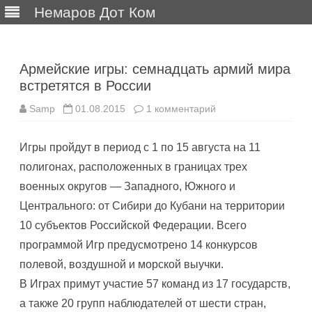
Немаров Дот Ком
Перейти
к
содержимому
Армейские игры: семнадцать армий мира
встретятся в России
к
Samp
01.08.2015
1 комментарий
записи
Армейские
игры:
Игры пройдут в период с 1 по 15 августа на 11
семнадцать
армий
полигонах, расположенных в границах трех
мира
встретятся
военных округов — Западного, Южного и
в
России
Центрального: от Сибири до Кубани на территории
10 субъектов Российской Федерации. Всего
программой Игр предусмотрено 14 конкурсов
полевой, воздушной и морской выучки.
В Играх примут участие 57 команд из 17 государств,
а также 20 групп наблюдателей от шести стран,