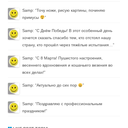
Samp
: “
Точу ножи, рисую картины, починяю
примусы
”
Samp
: “
С Днём Победы! В этот особенный день
хочется сказать спасибо тем, кто отстоял нашу
страну, кто прошёл через тяжёлые испытания…
”
Samp
: “
С 8 Марта! Пушистого настроения,
весеннего вдохновения и кошачьего везения во
всех делах!
”
Samp
: “
Актуально до сих пор
”
Samp
: “
Поздравляю с профессиональным
праздником!
”