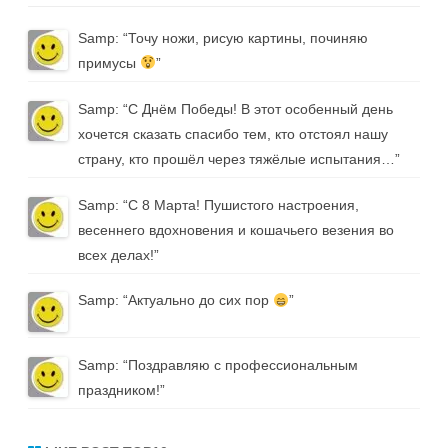
Samp
: “
Точу ножи, рисую картины, починяю
примусы
”
Samp
: “
С Днём Победы! В этот особенный день
хочется сказать спасибо тем, кто отстоял нашу
страну, кто прошёл через тяжёлые испытания…
”
Samp
: “
С 8 Марта! Пушистого настроения,
весеннего вдохновения и кошачьего везения во
всех делах!
”
Samp
: “
Актуально до сих пор
”
Samp
: “
Поздравляю с профессиональным
праздником!
”