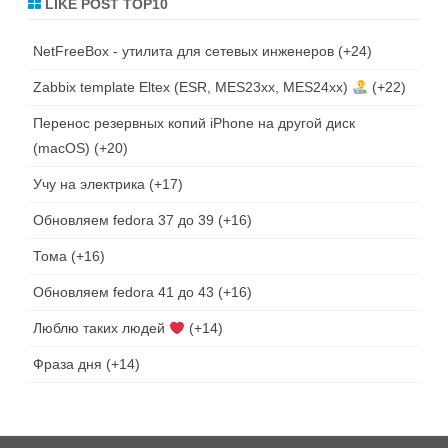
LIKE POST TOP10
NetFreeBox - утилита для сетевых инженеров
+24
Zabbix template Eltex (ESR, MES23xx, MES24xx)
+22
Перенос резервных копий iPhone на другой диск
(macOS)
+20
Учу на электрика
+17
Обновляем fedora 37 до 39
+16
Тома
+16
Обновляем fedora 41 до 43
+16
Люблю таких людей
+14
Фраза дня
+14