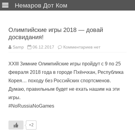
Немаров Дот Ком
Перейти
к
содержимому
Олимпийские игры 2018 — довай
досвидания!
к
Samp
06.12.2017
Комментариев
нет
записи
Олимпийские
игры
XXIII Зимние Олимпийские игры пройдут с 9 по 25
2018
—
февраля 2018 года в городе Пхёнчхан, Республика
довай
досвидания!
Корея… походу без Российских спортсменов.
Думаю, правильным будет не ехать нашим на эти
игры.
#NoRussiaNoGames
+2