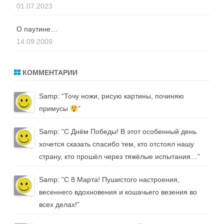
01.07.2023
О паутине…
14.09.2009
КОММЕНТАРИИ
Samp
: “
Точу ножи, рисую картины, починяю
примусы
”
Samp
: “
С Днём Победы! В этот особенный день
хочется сказать спасибо тем, кто отстоял нашу
страну, кто прошёл через тяжёлые испытания…
”
Samp
: “
С 8 Марта! Пушистого настроения,
весеннего вдохновения и кошачьего везения во
всех делах!
”