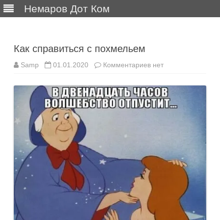
Немаров Дот Ком
Перейти
к
содержимому
Как справиться с похмельем
к
Samp
01.01.2020
Комментариев
нет
записи
Как
справиться
с
похмельем