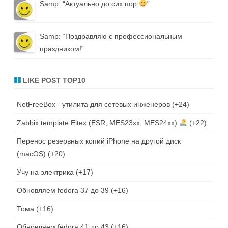
Samp
: “
Актуально до сих пор
”
Samp
: “
Поздравляю с профессиональным
праздником!
”
LIKE POST TOP10
NetFreeBox - утилита для сетевых инженеров
+24
Zabbix template Eltex (ESR, MES23xx, MES24xx)
+22
Перенос резервных копий iPhone на другой диск
(macOS)
+20
Учу на электрика
+17
Обновляем fedora 37 до 39
+16
Тома
+16
Обновляем fedora 41 до 43
+16