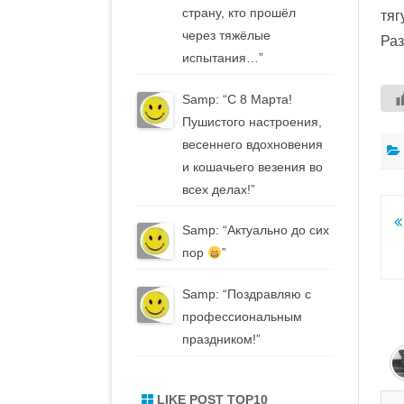
страну, кто прошёл
тяг
через тяжёлые
Раз
испытания…
”
Samp
: “
С 8 Марта!
Пушистого настроения,
весеннего вдохновения
и кошачьего везения во
всех делах!
”
Н
Samp
: “
Актуально до сих
п
пор
”
з
Samp
: “
Поздравляю с
профессиональным
праздником!
”
LIKE POST TOP10