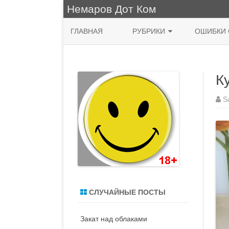
Немаров Дот Ком
ГЛАВНАЯ
РУБРИКИ
ОШИБКИ 
ФРАЗА ДНЯ
К
КУХНЯ
НЯШНО
S
ПРИРОДА
ЖИВОПИСЬ
СИСАДМИН
MACOS
СЛУЧАЙНЫЕ ПОСТЫ
ДЕНЬ РОЖДЕНИЯ
Закат над облаками
ВОДЯТЛЫ