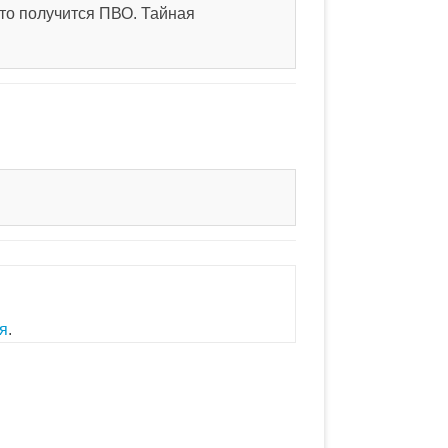
то получится ПВО. Тайная
я
.