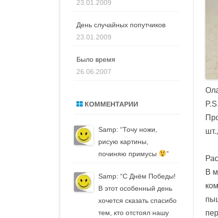
23.01.2009
День случайных попутчиков
23.01.2009
Было время
26.06.2007
Ола
P.S
КОММЕНТАРИИ
Про
Samp
: “
Точу ножи,
шт.
рисую картины,
починяю примусы
”
Рас
В м
Samp
: “
С Днём Победы!
ком
В этот особенный день
пыш
хочется сказать спасибо
тем, кто отстоял нашу
пер