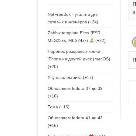
П
ш
NetFreeBox - утилита для
сетевых инженеров
+24
Zabbix template Eltex (ESR,
MES23xx, MES24xx)
+22
Перенос резервных копий
iPhone на другой диск (macOS)
П
+20
Учу на электрика
+17
Обновляем fedora 37 до 39
+16
Тома
+16
Обновляем fedora 41 до 43
+16