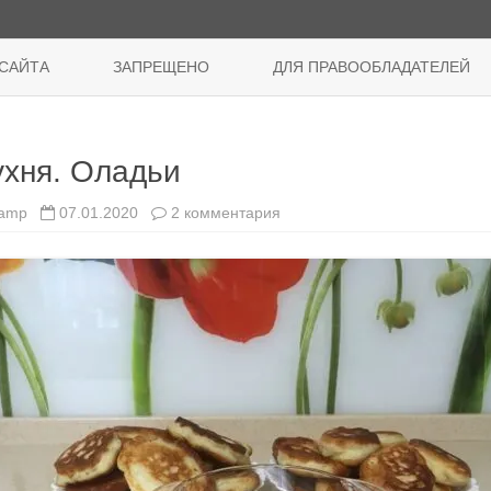
Перейти
к
САЙТА
ЗАПРЕЩЕНО
ДЛЯ ПРАВООБЛАДАТЕЛЕЙ
содержимому
ухня. Оладьи
к
amp
07.01.2020
2 комментария
записи
Кухня.
Оладьи