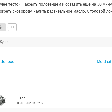
учее тесто). Накрыть полотенцем и оставить еще на 30 мину
огреть сковороду, налить растительное масло. Столовой л
+1
Кухня
авигация
Вопрос
Mord-si
о
аписям
Зябл
08.01.2020 в 02:07