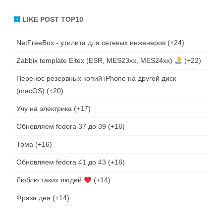
LIKE POST TOP10
NetFreeBox - утилита для сетевых инженеров
+24
Zabbix template Eltex (ESR, MES23xx, MES24xx)
+22
Перенос резервных копий iPhone на другой диск
(macOS)
+20
Учу на электрика
+17
Обновляем fedora 37 до 39
+16
Тома
+16
Обновляем fedora 41 до 43
+16
Люблю таких людей
+14
Фраза дня
+14