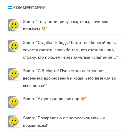
КОММЕНТАРИИ
Samp
: “
Точу ножи, рисую картины, починяю
примусы
”
Samp
: “
С Днём Победы! В этот особенный день
хочется сказать спасибо тем, кто отстоял нашу
страну, кто прошёл через тяжёлые испытания…
”
Samp
: “
С 8 Марта! Пушистого настроения,
весеннего вдохновения и кошачьего везения во
всех делах!
”
Samp
: “
Актуально до сих пор
”
Samp
: “
Поздравляю с профессиональным
праздником!
”