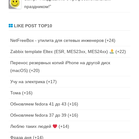
праздником!
”
LIKE POST TOP10
NetFreeBox - утилита для сетевых инженеров
+24
Zabbix template Eltex (ESR, MES23xx, MES24xx)
+22
Перенос резервных копий iPhone на другой диск
(macOS)
+20
Учу на электрика
+17
Тома
+16
Обновляем fedora 41 до 43
+16
Обновляем fedora 37 до 39
+16
Люблю таких людей
+14
Фраза дня
+14