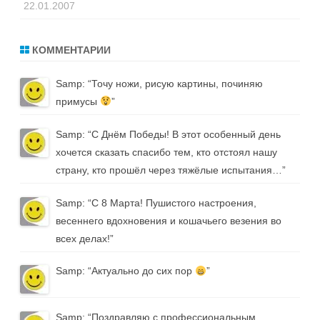
22.01.2007
КОММЕНТАРИИ
Samp
: “
Точу ножи, рисую картины, починяю
примусы
”
Samp
: “
С Днём Победы! В этот особенный день
хочется сказать спасибо тем, кто отстоял нашу
страну, кто прошёл через тяжёлые испытания…
”
Samp
: “
С 8 Марта! Пушистого настроения,
весеннего вдохновения и кошачьего везения во
всех делах!
”
Samp
: “
Актуально до сих пор
”
Samp
: “
Поздравляю с профессиональным