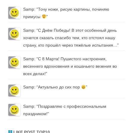
Samp
: “
Точу ножи, рисую картины, починяю
примусы
”
Samp
: “
С Днём Победы! В этот особенный день
хочется сказать спасибо тем, кто отстоял нашу
страну, кто прошёл через тяжёлые испытания…
”
Samp
: “
С 8 Марта! Пушистого настроения,
весеннего вдохновения и кошачьего везения во
всех делах!
”
Samp
: “
Актуально до сих пор
”
Samp
: “
Поздравляю с профессиональным
праздником!
”
LIKE POST TOP10