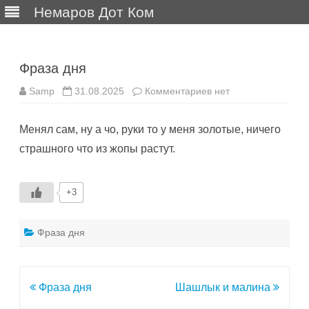
Немаров Дот Ком
Перейти
к
содержимому
Фраза дня
к
Samp
31.08.2025
Комментариев
нет
записи
Фраза
дня
Менял сам, ну а чо, руки то у меня золотые, ничего
страшного что из жопы растут.
+3
Фраза дня
Навигация
Фраза дня
Шашлык и малина
по