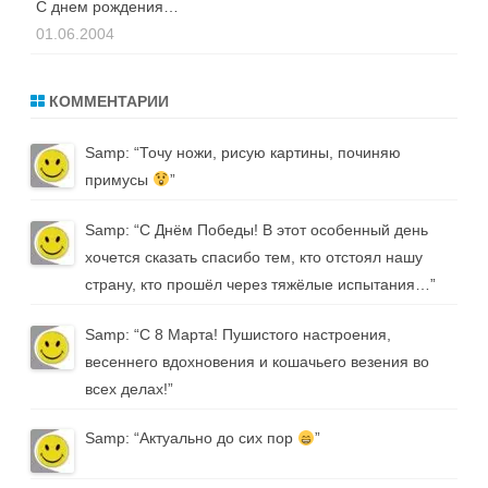
С днем рождения…
01.06.2004
КОММЕНТАРИИ
Samp
: “
Точу ножи, рисую картины, починяю
примусы
”
Samp
: “
С Днём Победы! В этот особенный день
хочется сказать спасибо тем, кто отстоял нашу
страну, кто прошёл через тяжёлые испытания…
”
Samp
: “
С 8 Марта! Пушистого настроения,
весеннего вдохновения и кошачьего везения во
всех делах!
”
Samp
: “
Актуально до сих пор
”