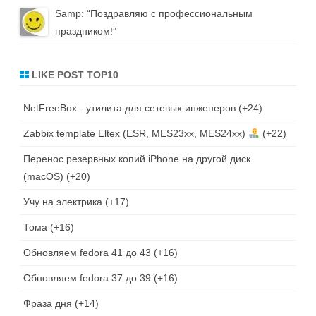
Samp
: “
Поздравляю с профессиональным
праздником!
”
LIKE POST TOP10
NetFreeBox - утилита для сетевых инженеров
+24
Zabbix template Eltex (ESR, MES23xx, MES24xx)
+22
Перенос резервных копий iPhone на другой диск
(macOS)
+20
Учу на электрика
+17
Тома
+16
Обновляем fedora 41 до 43
+16
Обновляем fedora 37 до 39
+16
Фраза дня
+14