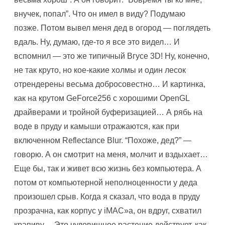
внучек, попал”. Что он имел в виду? Подумаю
позже. Потом вывел меня дед в огород — поглядеть
вдаль. Hу, думаю, где-то я все это видел… И
вспомнил — это же типичный Вгусе 3D! Hу, конечно,
не так круто, но кое-какие холмы и один лесок
отрендерены весьма добросовестно… И картинка,
как на крутом GeForce256 с хорошими OpenGL
драйверами и тройной буферизацией… А рябь на
воде в пруду и камыши отражаются, как при
включенном Reflectance Blur. “Похоже, дед?” —
говорю. А он смотрит на меня, молчит и вздыхает…
Еще бы, так и живет всю жизнь без компьютера. А
потом от компьютерной неполноценности у деда
произошел срыв. Когда я сказал, что вода в пруду
прозрачна, как корпус у iMAC»a, он вдруг, схватил
крапиву… Это чудовищное растение действует, как