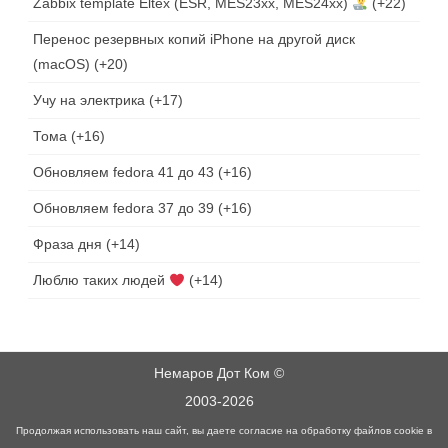
Zabbix template Eltex (ESR, MES23xx, MES24xx)
+22
Перенос резервных копий iPhone на другой диск
(macOS)
+20
Учу на электрика
+17
Тома
+16
Обновляем fedora 41 до 43
+16
Обновляем fedora 37 до 39
+16
Фраза дня
+14
Люблю таких людей
+14
Немаров Дот Ком ©
2003-2026
Продолжая использовать наш сайт, вы даете согласие на обработку файлов cookie в