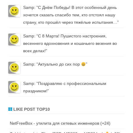
Samp
: “
С Днём Победы! В этот особенный день
хочется сказать спасибо тем, кто отстоял нашу
страну, кто прошёл через тяжёлые испытания…
”
Samp
: “
С 8 Марта! Пушистого настроения,
весеннего вдохновения и кошачьего везения во
всех делах!
”
Samp
: “
Актуально до сих пор
”
Samp
: “
Поздравляю с профессиональным
праздником!
”
LIKE POST TOP10
NetFreeBox - утилита для сетевых инженеров
+24