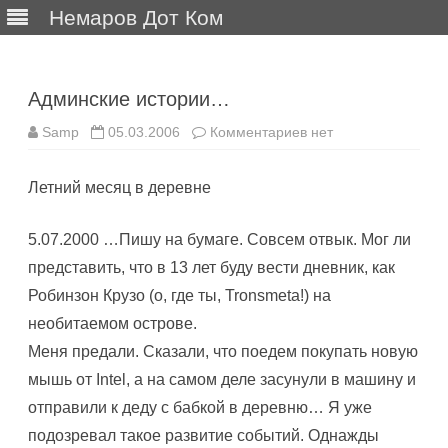
Немаров Дот Ком
Перейти
к
содержимому
Админские истории…
к
Samp
05.03.2006
Комментариев
нет
записи
Админские
истории…
Летний месяц в деревне
5.07.2000 …Пишу на бумаге. Совсем отвык. Мог ли
представить, что в 13 лет буду вести дневник, как
Робинзон Крузо (о, где ты, Tronsmeta!) на
необитаемом острове.
Меня предали. Сказали, что поедем покупать новую
мышь от Intel, а на самом деле засунули в машину и
отправили к деду с бабкой в деревню… Я уже
подозревал такое развитие событий. Однажды