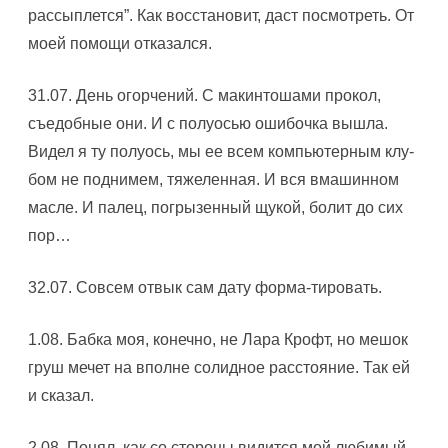
рассыплется”. Как восстановит, даст посмотреть. От
моей помощи отказался.
31.07. День огорчений. С макинтошами прокол,
съедобные они. И с полуосью ошибочка вышла.
Видел я ту полуось, мы ее всем компьютерным клу-
бом не поднимем, тяжеленная. И вся вмашинном
масле. И палец, погрызенный щукой, болит до сих
пор…
32.07. Совсем отвык сам дату форма-тировать.
1.08. Бабка моя, конечно, не Лара Крофт, но мешок
груш мечет на вполне солидное расстояние. Так ей
и сказал.
2.08. Понял, как со стороны видится мой любимый