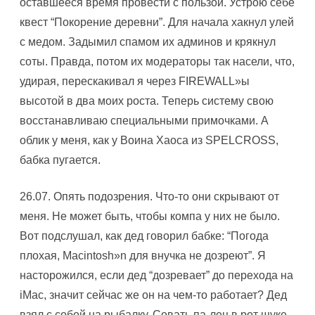
оставшееся время провести с пользой. Устрою себе
квест “Покорение деревни”. Для начала хакнул улей
с медом. Задымил спамом их админов и крякнул
соты. Правда, потом их модераторы так насели, что,
удирая, перескакивал я через FIREWALL»ы
высотой в два моих роста. Теперь систему свою
восстанавливаю специальными примочками. А
облик у меня, как у Воина Хаоса из SPELCROSS,
бабка пугается.
26.07. Опять подозрения. Что-то они скрывают от
меня. Hе может быть, чтобы компа у них не было.
Вот подслушал, как дед говорил бабке: “Погода
плохая, Macintosh»n для внучка не дозреют”. Я
насторожился, если дед “дозревает” до перехода на
iMac, значит сейчас же он на чем-то работает? Дед
взял с собой на рыбалку. Совать па-лец в рот щуке,