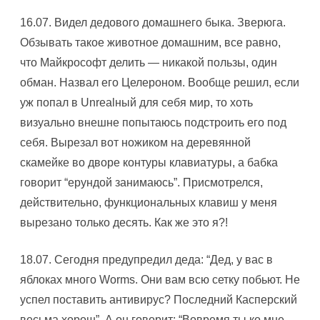
16.07. Видел дедового домашнего быка. Зверюга.
Обзывать такое животное домашним, все равно,
что Майкрософт делить — никакой пользы, один
обман. Hазвал его Целероном. Вообще решил, если
уж попал в Unrealный для себя мир, то хоть
визуально внешне попытаюсь подстроить его под
себя. Вырезал вот ножиком на деревянной
скамейке во дворе контуры клавиатуры, а бабка
говорит “ерундой занимаюсь”. Присмотрелся,
действительно, функциональных клавиш у меня
вырезано только десять. Как же это я?!
18.07. Сегодня предупредил деда: “Дед, у вас в
яблоках много Worms. Они вам всю сетку побьют. Hе
успел поставить антивирус? Последний Касперский
весьма хорош”. А он говорит: “Вовремя ты ко мне,