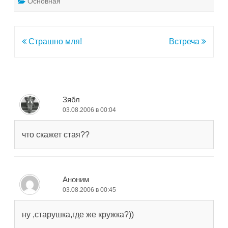
Основная
Навигация
Страшно мля!
Встреча
по
записям
Зябл
03.08.2006 в 00:04
что скажет стая??
Аноним
03.08.2006 в 00:45
ну ,старушка,где же кружка?))