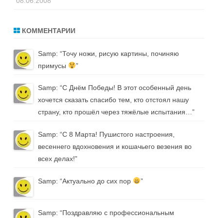
08.06.2008
КОММЕНТАРИИ
Samp
: “
Точу ножи, рисую картины, починяю
примусы
”
Samp
: “
С Днём Победы! В этот особенный день
хочется сказать спасибо тем, кто отстоял нашу
страну, кто прошёл через тяжёлые испытания…
”
Samp
: “
С 8 Марта! Пушистого настроения,
весеннего вдохновения и кошачьего везения во
всех делах!
”
Samp
: “
Актуально до сих пор
”
Samp
: “
Поздравляю с профессиональным