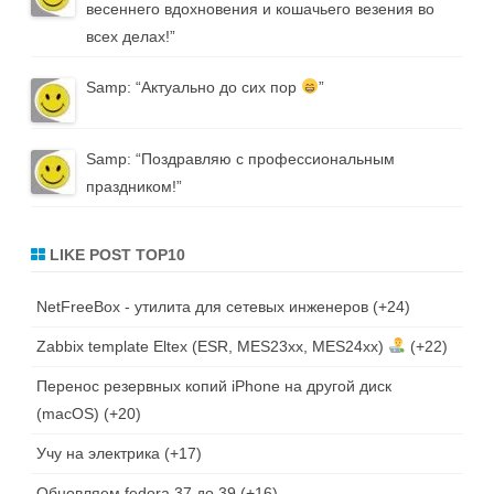
весеннего вдохновения и кошачьего везения во
всех делах!
”
Samp
: “
Актуально до сих пор
”
Samp
: “
Поздравляю с профессиональным
праздником!
”
LIKE POST TOP10
NetFreeBox - утилита для сетевых инженеров
+24
Zabbix template Eltex (ESR, MES23xx, MES24xx)
+22
Перенос резервных копий iPhone на другой диск
(macOS)
+20
Учу на электрика
+17
Обновляем fedora 37 до 39
+16