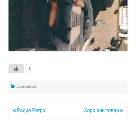
0
Основная
Навигация
Радио Ретро
Хороший товар
по
записям