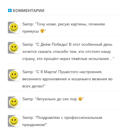
КОММЕНТАРИИ
Samp
: “
Точу ножи, рисую картины, починяю
примусы
”
Samp
: “
С Днём Победы! В этот особенный день
хочется сказать спасибо тем, кто отстоял нашу
страну, кто прошёл через тяжёлые испытания…
”
Samp
: “
С 8 Марта! Пушистого настроения,
весеннего вдохновения и кошачьего везения во
всех делах!
”
Samp
: “
Актуально до сих пор
”
Samp
: “
Поздравляю с профессиональным
праздником!
”