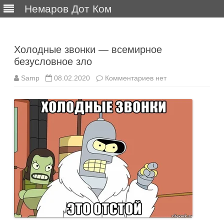
Немаров Дот Ком
Перейти
к
содержимому
Холодные звонки — всемирное
безусловное зло
к
Samp
08.02.2020
Комментариев
нет
записи
Холодные
звонки
—
всемирное
безусловное
зло