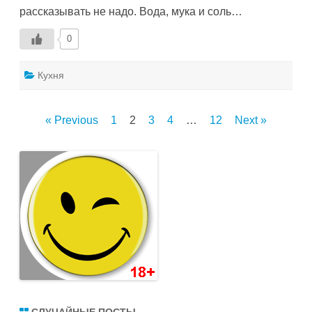
взрослому
рассказывать не надо. Вода, мука и соль…
2
0
Кухня
Пагинация
« Previous
1
2
3
4
…
12
Next »
записей