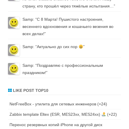
страну, кто прошёл через тяжёлые испытания…
”
Samp
: “
С 8 Марта! Пушистого настроения,
весеннего вдохновения и кошачьего везения во
всех делах!
”
Samp
: “
Актуально до сих пор
”
Samp
: “
Поздравляю с профессиональным
праздником!
”
LIKE POST TOP10
NetFreeBox - утилита для сетевых инженеров
+24
Zabbix template Eltex (ESR, MES23xx, MES24xx)
+22
Перенос резервных копий iPhone на другой диск