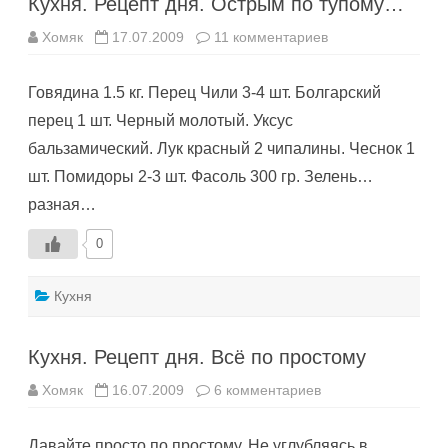
Кухня. Рецепт дня. Острым по тупому…
к
Хомяк
17.07.2009
11 комментариев
записи
Кухня.
Рецепт
Говядина 1.5 кг. Перец Чили 3-4 шт. Болгарский
дня.
Острым
перец 1 шт. Черный молотый. Уксус
по
тупому…
бальзамический. Лук красный 2 чипалины. Чеснок 1
шт. Помидоры 2-3 шт. Фасоль 300 гр. Зелень…
разная…
0
Кухня
Кухня. Рецепт дня. Всё по простому
к
Хомяк
16.07.2009
6 комментариев
записи
Кухня.
Рецепт
Давайте просто по простому. Не углубляясь в
дня.