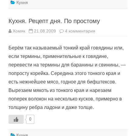
Кухня
Кухня. Рецепт дня. По простому
к
Хомяк
21.08.2009
4 комментария
записи
Кухня.
Рецепт
Берём так называемый тонкий край говядины или,
дня.
По
если термины, применительные к говядине,
простому
перевести на термины для баранины и свинины, —
попросту корейка. Середина этого тонкого края и
есть нежнейшее мясо, годное для бифштексов.
Вырезаем мякоть из тонкого края и нарезаем
поперек волокон на несколько кусков, примерно в
толщину ребра ладони и даже толще.
0
Кухня