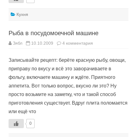
Кухня
Рыба в посудомоечной машине
к
Зябл
10.10.2009
4 комментария
записи
Рыба
в
Записывайте рецепт: берёте красную рыбу, овощи,
посудомоечной
машине
приправу по вкусу и всё это заворачиваете в
фольгу, включаете машину и ждёте. Приятного
аппетита. Вот только вопрос, вкусно ли это? Ну
просто возьмите на заметку, что и такой способ
приготовления существует. Вдруг плита поломается
или ещё что
0