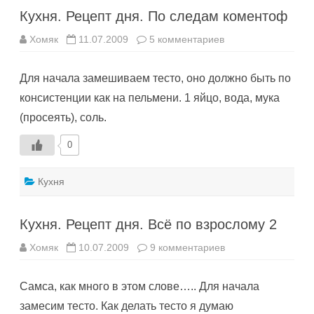
Кухня. Рецепт дня. По следам коментоф
к
Хомяк
11.07.2009
5 комментариев
записи
Кухня.
Рецепт
Для начала замешиваем тесто, оно должно быть по
дня.
По
консистенции как на пельмени. 1 яйцо, вода, мука
следам
коментоф
(просеять), соль.
0
Кухня
Кухня. Рецепт дня. Всё по взрослому 2
к
Хомяк
10.07.2009
9 комментариев
записи
Кухня.
Рецепт
Самса, как много в этом слове….. Для начала
дня.
Всё
замесим тесто. Как делать тесто я думаю
по