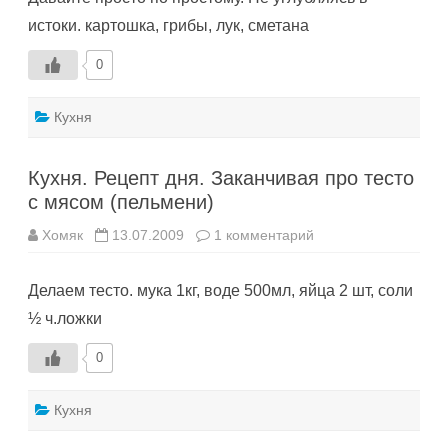
Всё
истоки. картошка, грибы, лук, сметана
по
простому
0
Кухня
Кухня. Рецепт дня. Заканчивая про тесто
с мясом (пельмени)
к
Хомяк
13.07.2009
1 комментарий
записи
Кухня.
Рецепт
Делаем тесто. мука 1кг, воде 500мл, яйца 2 шт, соли
дня.
Заканчивая
½ ч.ложки
про
тесто
с
0
мясом
(пельмени)
Кухня