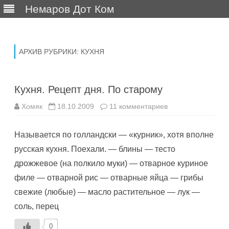
Немаров Дот Ком
Перейти
к
содержимому
АРХИВ РУБРИКИ:
КУХНЯ
Кухня. Рецепт дня. По старому
к
Хомяк
18.10.2009
11 комментариев
записи
Кухня.
Рецепт
Называется по голландски — «курник», хотя вполне
дня.
По
русская кухня. Поехали. — блины — тесто
старому
дрожжевое (на полкило муки) — отварное куриное
филе — отварной рис — отварные яйца — грибы
свежие (любые) — масло растительное — лук —
соль, перец
0